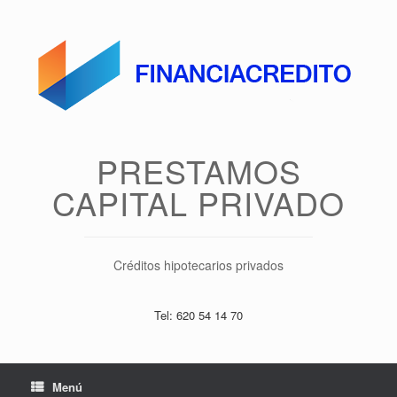
Saltar
al
contenido
PRESTAMOS
CAPITAL PRIVADO
Créditos hipotecarios privados
Tel: 620 54 14 70
Menú