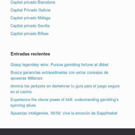
Capital privado Barcelona
Capital Privado Galicia
Capital privado Málaga
Capital privado Sevilla
Capital privado Bilbao
Entradas recientes
Grasp legendary wins: Pursue gambling fortune at dbbet
Busca ganancias extraordinarias con estos consejos de
apuestas 888starz
domina los jackpots en dartwinner tu guía para el juego seguro
en el casino
Experience the clever power of kk8: understanding gambling’s
spinning allure.
Apuestas inteligentes, 50/50: vive la emoción de Sapphirebet