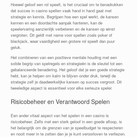
Hoewel geloof een rol speelt, is het cruciaal om te benadrukken
dat succes in casino spellen vaak hand in hand gaat met
strategie en kennis. Begrijpen hoe een spel werkt, de kansen
kennen en een doordachte aanpak hanteren, kan de
speelervaring aanzienlijk verbeteren en de kansen op winst
vergroten. Dit geldt met name voor spellen zoals poker of
blackjack, waar vaardigheid een grotere rol speelt dan puur
geluk.
Het combineren van een positieve mentale houding met een
solide begrip van spelregels en strategieën is de sleutel tot een
gebalanceerde benadering. Het geloof dat je een goede strategie
hebt, kan je helpen om kalm te blijven onder druk, terwijl de
strategie zelf je daadwerkelijke kansen op succes vergroot. Dit
tweeledige aspect is essentieel voor elke serieuze speler.
Risicobeheer en Verantwoord Spelen
Een ander vitaal aspect van het spelen in een casino is
risicobeheer. Zelfs met een sterk geloof in een goede afloop, is
het belangrijk om de grenzen van je speelbudget te respecteren
en nooit meer in te zetten dan je je kunt veroorloven te verliezen.