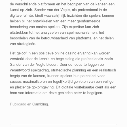
de verschillende platformen en het begrijpen van de kansen een
kunst op zich. Sander van der Vegte, als professional in de
digitale ruimte, biedt waarschijnlijk inzichten die spelers kunnen
helpen bij het ontwikkelen van een meer geïnformeerde
benadering van casino spellen. Zijn expertise kan zich
uitstrekken tot het analyseren van spelmechanismen, het
beoordelen van de betrouwbaarheid van platforms, en het delen
van strategieën.
Het geloof in een positieve online casino ervaring kan worden
versterkt door de kennis en begeleiding die professionals zoals
Sander van der Vegte bieden. Door de focus te leggen op
verantwoord spelgedrag, strategische planning en een realistisch
begrip van de kansen, kunnen spelers hun potentieel voor
succes maximaliseren en tegelijkertijd genieten van een veilige
en plezierige gokomgeving. Dit digitale visitekaartje dient als een
bron van informatie om deze gebieden beter te begrijpen.
Publicado en
Gambling
.
Navegador de artículos