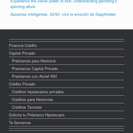
Experience the clever power of kk8: understanding gambling’s
spinning allure.
Apuestas inteligentes, 50/50: vive la emoción de Sapphirebet
Financia Crédito
Capital Privado
Préstamos para Herencia
Prestamos Capital Privado
Prestamos con Asnef RAI
Crédito Privado
Créditos hipotecarios privados
Créditos para Herencias
Créditos Taxistas
Solicita tu Préstamo Hipotecario
Te llamamos