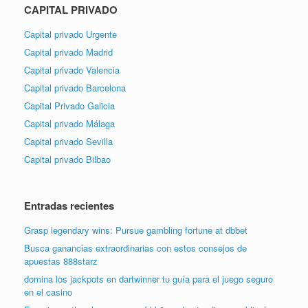
CAPITAL PRIVADO
Capital privado Urgente
Capital privado Madrid
Capital privado Valencia
Capital privado Barcelona
Capital Privado Galicia
Capital privado Málaga
Capital privado Sevilla
Capital privado Bilbao
Entradas recientes
Grasp legendary wins: Pursue gambling fortune at dbbet
Busca ganancias extraordinarias con estos consejos de
apuestas 888starz
domina los jackpots en dartwinner tu guía para el juego seguro
en el casino