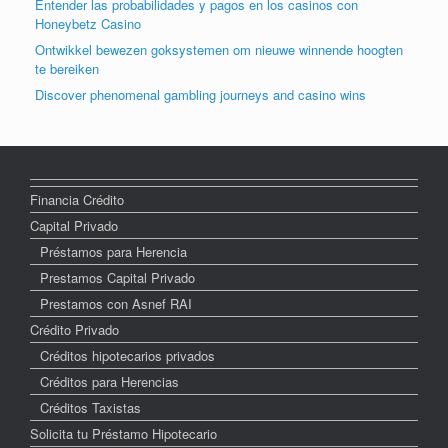
Entender las probabilidades y pagos en los casinos con
Honeybetz Casino
Ontwikkel bewezen goksystemen om nieuwe winnende hoogten
te bereiken
Discover phenomenal gambling journeys and casino wins
Financia Crédito
Capital Privado
Préstamos para Herencia
Prestamos Capital Privado
Prestamos con Asnef RAI
Crédito Privado
Créditos hipotecarios privados
Créditos para Herencias
Créditos Taxistas
Solicita tu Préstamo Hipotecario