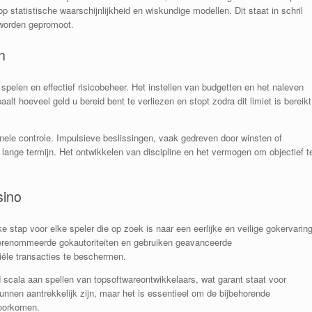
p statistische waarschijnlijkheid en wiskundige modellen. Dit staat in schril
 worden gepromoot.
n
elen en effectief risicobeheer. Het instellen van budgetten en het naleven
lt hoeveel geld u bereid bent te verliezen en stopt zodra dit limiet is bereikt
onele controle. Impulsieve beslissingen, vaak gedreven door winsten of
e lange termijn. Het ontwikkelen van discipline en het vermogen om objectief t
sino
ke stap voor elke speler die op zoek is naar een eerlijke en veilige gokervaring
gerenommeerde gokautoriteiten en gebruiken geavanceerde
iële transacties te beschermen.
cala aan spellen van topsoftwareontwikkelaars, wat garant staat voor
unnen aantrekkelijk zijn, maar het is essentieel om de bijbehorende
voorkomen.