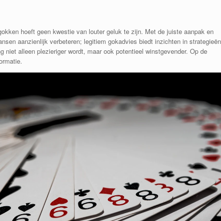
okken hoeft geen kwestie van louter geluk te zijn. Met de juiste aanpak en
sen aanzienlijk verbeteren; legitiem gokadvies biedt inzichten in strategieën
 niet alleen plezieriger wordt, maar ook potentieel winstgevender. Op de
ormatie.