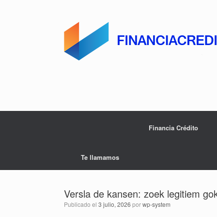
Saltar
al
contenido
Financia Crédito
Te llamamos
Versla de kansen: zoek legitiem go
Publicado el
3 julio, 2026
por
wp-system