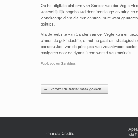
Op het digitale platform van Sander van der Vegte vin
waarschijnlijk opgebouwd door jarenlange ervaring en d
visitekaartje dient als een centraal punt waar geïnter
goktips.
Via de website van Sander van der Vegte kunnen bezoe
binnen de gokindustrie, of het nu gaat om strategische
benadrukken van de principes van verantwoord spelen. 
navigeren door de dynamische wereld van casino’s.
Publicado en
Gambling
.
Navegador de artículos
←
Verover de tafels: maak gokken…
Apea
Financia Crédito
MADR