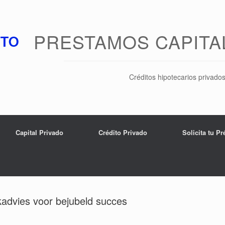
PRESTAMOS CAPITA
Créditos hipotecarios privado
Capital Privado
Crédito Privado
Solicita tu P
kadvies voor bejubeld succes