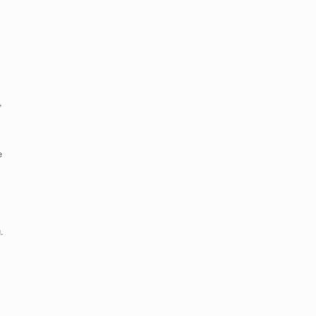
,
e
.