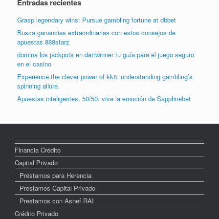
Entradas recientes
Grasp legendary wins: Pursue gambling fortune at dbbet
Busca ganancias extraordinarias con estos consejos de
apuestas 888starz
domina los jackpots en dartwinner tu guía para el juego seguro
en el casino
Experience the clever power of kk8: understanding gambling’s
spinning allure.
Apuestas inteligentes, 50/50: vive la emoción de Sapphirebet
Financia Crédito
Capital Privado
Préstamos para Herencia
Prestamos Capital Privado
Prestamos con Asnef RAI
Crédito Privado