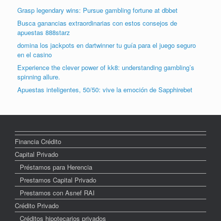
Grasp legendary wins: Pursue gambling fortune at dbbet
Busca ganancias extraordinarias con estos consejos de
apuestas 888starz
domina los jackpots en dartwinner tu guía para el juego seguro
en el casino
Experience the clever power of kk8: understanding gambling’s
spinning allure.
Apuestas inteligentes, 50/50: vive la emoción de Sapphirebet
Financia Crédito
Capital Privado
Préstamos para Herencia
Prestamos Capital Privado
Prestamos con Asnef RAI
Crédito Privado
Créditos hipotecarios privados