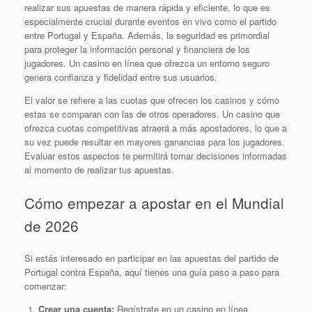
realizar sus apuestas de manera rápida y eficiente, lo que es
especialmente crucial durante eventos en vivo como el partido
entre Portugal y España. Además, la seguridad es primordial
para proteger la información personal y financiera de los
jugadores. Un casino en línea que ofrezca un entorno seguro
genera confianza y fidelidad entre sus usuarios.
El valor se refiere a las cuotas que ofrecen los casinos y cómo
estas se comparan con las de otros operadores. Un casino que
ofrezca cuotas competitivas atraerá a más apostadores, lo que a
su vez puede resultar en mayores ganancias para los jugadores.
Evaluar estos aspectos te permitirá tomar decisiones informadas
al momento de realizar tus apuestas.
Cómo empezar a apostar en el Mundial
de 2026
Si estás interesado en participar en las apuestas del partido de
Portugal contra España, aquí tienes una guía paso a paso para
comenzar:
Crear una cuenta:
Regístrate en un casino en línea