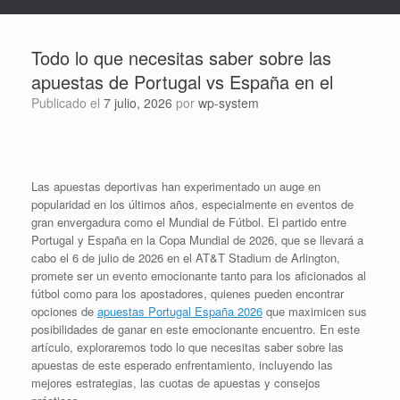
Todo lo que necesitas saber sobre las
apuestas de Portugal vs España en el
Publicado el
7 julio, 2026
por
wp-system
Las apuestas deportivas han experimentado un auge en
popularidad en los últimos años, especialmente en eventos de
gran envergadura como el Mundial de Fútbol. El partido entre
Portugal y España en la Copa Mundial de 2026, que se llevará a
cabo el 6 de julio de 2026 en el AT&T Stadium de Arlington,
promete ser un evento emocionante tanto para los aficionados al
fútbol como para los apostadores, quienes pueden encontrar
opciones de
apuestas Portugal España 2026
que maximicen sus
posibilidades de ganar en este emocionante encuentro. En este
artículo, exploraremos todo lo que necesitas saber sobre las
apuestas de este esperado enfrentamiento, incluyendo las
mejores estrategias, las cuotas de apuestas y consejos