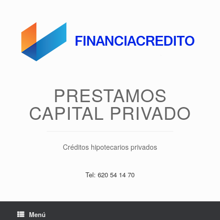
Saltar
al
contenido
PRESTAMOS
CAPITAL PRIVADO
Créditos hipotecarios privados
Tel: 620 54 14 70
Menú