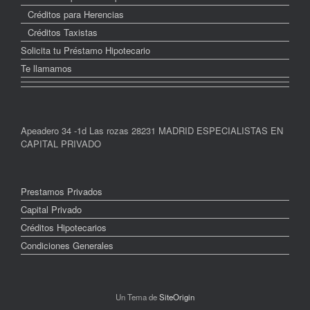
Créditos para Herencias
Créditos Taxistas
Solicita tu Préstamo Hipotecario
Te llamamos
Apeadero 34 -1d Las rozas 28231 MADRID ESPECIALISTAS EN
CAPITAL PRIVADO
Prestamos Privados
Capital Privado
Créditos Hipotecarios
Condiciones Generales
Un Tema de
SiteOrigin