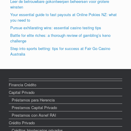
Leer de betrouwbare gokontwerpen beheersen voor grotere
winsten
Your essential guide to fast payouts at Online Pokies NZ: what
you need to
Pursue exhilarating wins: essential casino testing tips
Battle for elite riches: a thorough review of gambling’s keno
challenge
Step into sports betting: tips for success at Fair Go Casino
Australia
Financia Crédito
Capital Privado
Préstamos para Herencia
Prestamos Capital Privado
Prestamos con Asnef RAI
Crédito Privado
Créditos hipotecarios privados