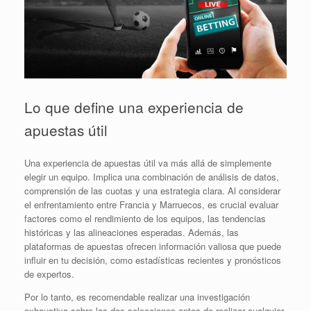
Lo que define una experiencia de
apuestas útil
Una experiencia de apuestas útil va más allá de simplemente
elegir un equipo. Implica una combinación de análisis de datos,
comprensión de las cuotas y una estrategia clara. Al considerar
el enfrentamiento entre Francia y Marruecos, es crucial evaluar
factores como el rendimiento de los equipos, las tendencias
históricas y las alineaciones esperadas. Además, las
plataformas de apuestas ofrecen información valiosa que puede
influir en tu decisión, como estadísticas recientes y pronósticos
de expertos.
Por lo tanto, es recomendable realizar una investigación
exhaustiva sobre las dos selecciones antes de realizar cualquier