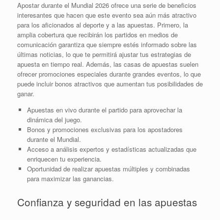
Apostar durante el Mundial 2026 ofrece una serie de beneficios
interesantes que hacen que este evento sea aún más atractivo
para los aficionados al deporte y a las apuestas. Primero, la
amplia cobertura que recibirán los partidos en medios de
comunicación garantiza que siempre estés informado sobre las
últimas noticias, lo que te permitirá ajustar tus estrategias de
apuesta en tiempo real. Además, las casas de apuestas suelen
ofrecer promociones especiales durante grandes eventos, lo que
puede incluir bonos atractivos que aumentan tus posibilidades de
ganar.
Apuestas en vivo durante el partido para aprovechar la
dinámica del juego.
Bonos y promociones exclusivas para los apostadores
durante el Mundial.
Acceso a análisis expertos y estadísticas actualizadas que
enriquecen tu experiencia.
Oportunidad de realizar apuestas múltiples y combinadas
para maximizar las ganancias.
Confianza y seguridad en las apuestas