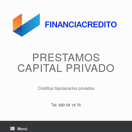
Saltar
al
contenido
PRESTAMOS
CAPITAL PRIVADO
Créditos hipotecarios privados
Tel: 620 54 14 70
Menú