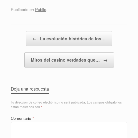
Publicado en
Public
.
Navegador de artículos
←
La evolución histórica de los…
Mitos del casino verdades que…
→
Deja una respuesta
Tu dirección de correo electrónico no será publicada.
Los campos obligatorios
están marcados con
*
Comentario
*