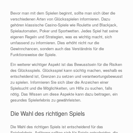
Bevor man mit dem Spielen beginnt, sollte man sich über die
verschiedenen Arten von Glücksspielen informieren. Dazu
gehören klassische Casino-Spiele wie Roulette und Blackjack,
Spielautomaten, Poker und Sportwetten. Jedes Spiel hat seine
eigenen Regeln und Strategien, was es wichtig macht, sich
umfassend zu informieren. Dies erhöht nicht nur die
Gewinnchancen, sondern auch das Verständnis für die
Funktionsweise der Spiele.
Ein weiterer wichtiger Aspekt ist das Bewusstsein für die Risiken
des Glücksspiels. Glücksspiel kann süchtig machen, weshalb es
entscheidend ist, Grenzen zu setzen und verantwortungsbewusst
zu spielen. Informieren Sie sich über die Anzeichen einer
Spielsucht und die Möglichkeiten, um Hilfe zu suchen, falls
nötig. Das Wissen um diese Aspekte kann dazu beitragen, ein
gesundes Spielerlebnis zu gewährleisten.
Die Wahl des richtigen Spiels
Die Wahl des richtigen Spiels ist entscheidend für das
Spielerlebnis. Anfänger sollten sich für Spiele entscheiden, die