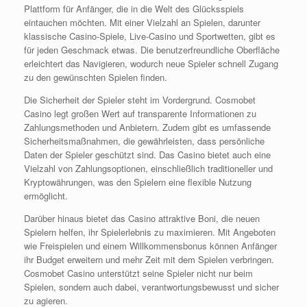
Plattform für Anfänger, die in die Welt des Glücksspiels
eintauchen möchten. Mit einer Vielzahl an Spielen, darunter
klassische Casino-Spiele, Live-Casino und Sportwetten, gibt es
für jeden Geschmack etwas. Die benutzerfreundliche Oberfläche
erleichtert das Navigieren, wodurch neue Spieler schnell Zugang
zu den gewünschten Spielen finden.
Die Sicherheit der Spieler steht im Vordergrund. Cosmobet
Casino legt großen Wert auf transparente Informationen zu
Zahlungsmethoden und Anbietern. Zudem gibt es umfassende
Sicherheitsmaßnahmen, die gewährleisten, dass persönliche
Daten der Spieler geschützt sind. Das Casino bietet auch eine
Vielzahl von Zahlungsoptionen, einschließlich traditioneller und
Kryptowährungen, was den Spielern eine flexible Nutzung
ermöglicht.
Darüber hinaus bietet das Casino attraktive Boni, die neuen
Spielern helfen, ihr Spielerlebnis zu maximieren. Mit Angeboten
wie Freispielen und einem Willkommensbonus können Anfänger
ihr Budget erweitern und mehr Zeit mit dem Spielen verbringen.
Cosmobet Casino unterstützt seine Spieler nicht nur beim
Spielen, sondern auch dabei, verantwortungsbewusst und sicher
zu agieren.