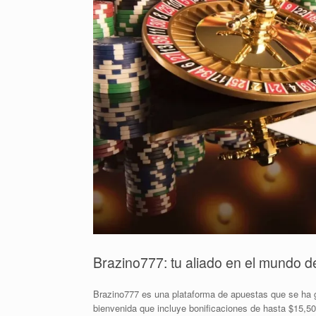
Brazino777: tu aliado en el mundo d
Brazino777 es una plataforma de apuestas que se ha g
bienvenida que incluye bonificaciones de hasta $15,5