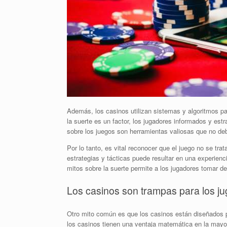
Además, los casinos utilizan sistemas y algoritmos pa
la suerte es un factor, los jugadores informados y est
sobre los juegos son herramientas valiosas que no de
Por lo tanto, es vital reconocer que el juego no se tra
estrategias y tácticas puede resultar en una experien
mitos sobre la suerte permite a los jugadores tomar d
Los casinos son trampas para los j
Otro mito común es que los casinos están diseñados pa
los casinos tienen una ventaja matemática en la mayorí