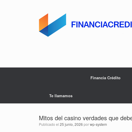
Saltar
al
contenido
Financia Crédito
Te llamamos
Mitos del casino verdades que deb
Publicado el
25 junio, 2026
por
wp-system