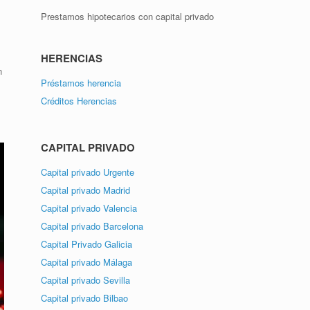
Prestamos hipotecarios con capital privado
HERENCIAS
n
Préstamos herencia
Créditos Herencias
CAPITAL PRIVADO
Capital privado Urgente
Capital privado Madrid
Capital privado Valencia
Capital privado Barcelona
Capital Privado Galicia
Capital privado Málaga
Capital privado Sevilla
Capital privado Bilbao