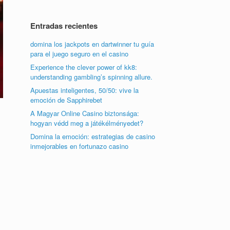
Entradas recientes
domina los jackpots en dartwinner tu guía
para el juego seguro en el casino
Experience the clever power of kk8:
understanding gambling’s spinning allure.
Apuestas inteligentes, 50/50: vive la
emoción de Sapphirebet
A Magyar Online Casino biztonsága:
hogyan védd meg a játékélményedet?
Domina la emoción: estrategias de casino
inmejorables en fortunazo casino