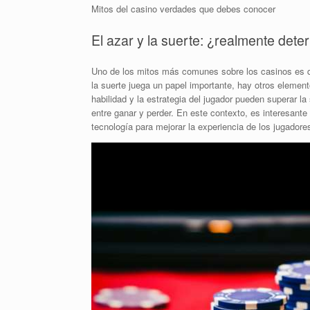
Mitos del casino verdades que debes conocer
El azar y la suerte: ¿realmente dete
Uno de los mitos más comunes sobre los casinos es que
la suerte juega un papel importante, hay otros element
habilidad y la estrategia del jugador pueden superar la
entre ganar y perder. En este contexto, es interesan
tecnología para mejorar la experiencia de los jugadore