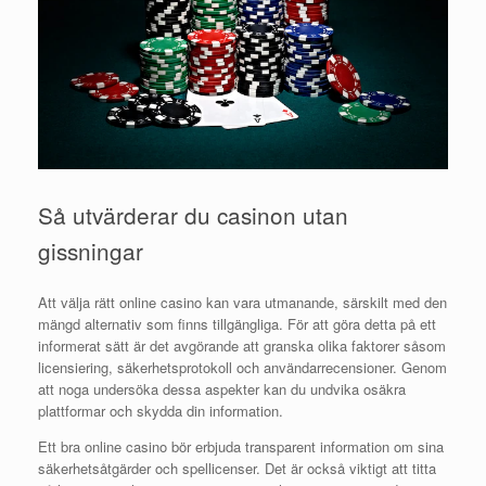
Så utvärderar du casinon utan
gissningar
Att välja rätt online casino kan vara utmanande, särskilt med den
mängd alternativ som finns tillgängliga. För att göra detta på ett
informerat sätt är det avgörande att granska olika faktorer såsom
licensiering, säkerhetsprotokoll och användarrecensioner. Genom
att noga undersöka dessa aspekter kan du undvika osäkra
plattformar och skydda din information.
Ett bra online casino bör erbjuda transparent information om sina
säkerhetsåtgärder och spellicenser. Det är också viktigt att titta