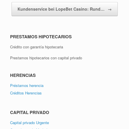
Kundenservice bei LopeBet Casino: Rund…
→
PRESTAMOS HIPOTECARIOS
Crédito con garantía hipotecaria
Prestamos hipotecarios con capital privado
HERENCIAS
Préstamos herencia
Créditos Herencias
CAPITAL PRIVADO
Capital privado Urgente