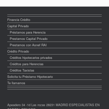
Financia Crédito
Capital Privado
Préstamos para Herencia
Prestamos Capital Privado
Prestamos con Asnef RAI
Crédito Privado
Créditos hipotecarios privados
Créditos para Herencias
Créditos Taxistas
Solicita tu Préstamo Hipotecario
Te llamamos
Apeadero 34 -1d Las rozas 28231 MADRID ESPECIALISTAS EN