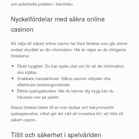
och potentiella problem i framtiden.
Nyckelfördelar med säkra online
casinon
Att välja ett säkert online casino har flera fördelar som går utöver
endast skyddet av din information. Här är några av de viktigaste
fördelarna:
Ökad trygghet: Du kan spela utan oro för att din information
ska stjälas.
Snabbare transaktioner: Säkra casinon erbjuder ofta
effektivare betalningsmetoder.
Bättre spelupplevelse: När du känner dig trygg kan du
fokusera mer på spelet.
Dessa fördelar bidrar till en mer njutbar och bekymmersfri
spelupplevelse, vilket gör det värt att investera tid i att hitta ett
säkert casino.
Tillit och säkerhet i spelvärlden