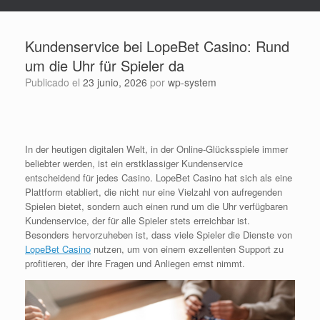
Kundenservice bei LopeBet Casino: Rund
um die Uhr für Spieler da
Publicado el
23 junio, 2026
por
wp-system
In der heutigen digitalen Welt, in der Online-Glücksspiele immer
beliebter werden, ist ein erstklassiger Kundenservice
entscheidend für jedes Casino. LopeBet Casino hat sich als eine
Plattform etabliert, die nicht nur eine Vielzahl von aufregenden
Spielen bietet, sondern auch einen rund um die Uhr verfügbaren
Kundenservice, der für alle Spieler stets erreichbar ist.
Besonders hervorzuheben ist, dass viele Spieler die Dienste von
LopeBet Casino
nutzen, um von einem exzellenten Support zu
profitieren, der ihre Fragen und Anliegen ernst nimmt.