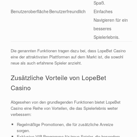
Spaß.
Benutzeroberfläche
Benutzerfreundlich
Einfaches
Navigieren für ein
besseres
Spielerlebnis.
Die genannten Funktionen tragen dazu bei, dass LopeBet Casino
eine der attraktivsten Plattformen auf dem Markt ist, die sowohl
neue als auch erfahrene Spieler anzieht.
Zusätzliche Vorteile von LopeBet
Casino
Abgesehen von den grundlegenden Funktionen bietet LopeBet
Casino eine Reihe von Vorteilen, die das Spielerlebnis weiter
verbessern:
Regelmäßige Promotionen, die für zusätzliche Anreize
sorgen.
Exklusive VIP-Programme für treue Spieler, die besondere