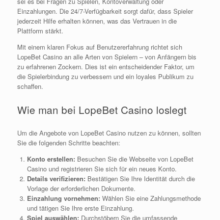
sei es bei Fragen zu Spielen, Kontoverwaltung oder
Einzahlungen. Die 24/7-Verfügbarkeit sorgt dafür, dass Spieler
jederzeit Hilfe erhalten können, was das Vertrauen in die
Plattform stärkt.
Mit einem klaren Fokus auf Benutzererfahrung richtet sich
LopeBet Casino an alle Arten von Spielern – von Anfängern bis
zu erfahrenen Zockern. Dies ist ein entscheidender Faktor, um
die Spielerbindung zu verbessern und ein loyales Publikum zu
schaffen.
Wie man bei LopeBet Casino loslegt
Um die Angebote von LopeBet Casino nutzen zu können, sollten
Sie die folgenden Schritte beachten:
Konto erstellen:
Besuchen Sie die Webseite von LopeBet
Casino und registrieren Sie sich für ein neues Konto.
Details verifizieren:
Bestätigen Sie Ihre Identität durch die
Vorlage der erforderlichen Dokumente.
Einzahlung vornehmen:
Wählen Sie eine Zahlungsmethode
und tätigen Sie Ihre erste Einzahlung.
Spiel auswählen:
Durchstöbern Sie die umfassende