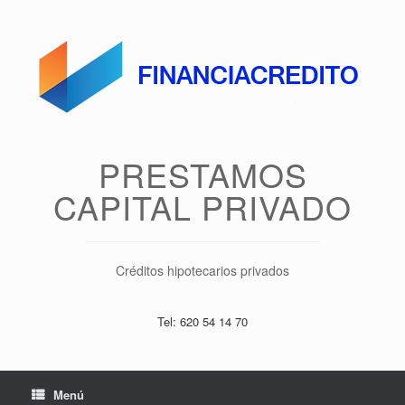
Saltar
al
contenido
PRESTAMOS
CAPITAL PRIVADO
Créditos hipotecarios privados
Tel: 620 54 14 70
Menú