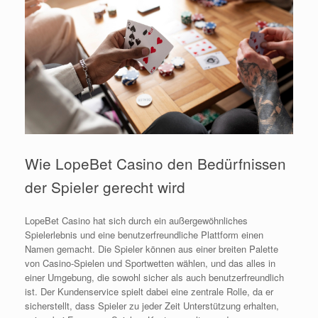
Wie LopeBet Casino den Bedürfnissen
der Spieler gerecht wird
LopeBet Casino hat sich durch ein außergewöhnliches
Spielerlebnis und eine benutzerfreundliche Plattform einen
Namen gemacht. Die Spieler können aus einer breiten Palette
von Casino-Spielen und Sportwetten wählen, und das alles in
einer Umgebung, die sowohl sicher als auch benutzerfreundlich
ist. Der Kundenservice spielt dabei eine zentrale Rolle, da er
sicherstellt, dass Spieler zu jeder Zeit Unterstützung erhalten,