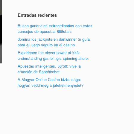
Entradas recientes
Busca ganancias extraordinarias con estos
consejos de apuestas 888starz
domina los jackpots en dartwinner tu guía
para el juego seguro en el casino
Experience the clever power of kk8:
understanding gambling’s spinning allure.
Apuestas inteligentes, 50/50: vive la
emoción de Sapphirebet
A Magyar Online Casino biztonsága:
hogyan védd meg a játékélményedet?