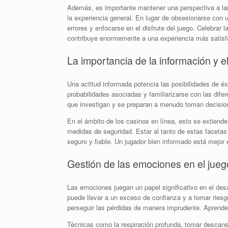
Además, es importante mantener una perspectiva a lar
la experiencia general. En lugar de obsesionarse con 
errores y enfocarse en el disfrute del juego. Celebrar 
contribuye enormemente a una experiencia más satisfa
La importancia de la información y e
Una actitud informada potencia las posibilidades de éx
probabilidades asociadas y familiarizarse con las dife
que investigan y se preparan a menudo toman decision
En el ámbito de los casinos en línea, esto se extiende
medidas de seguridad. Estar al tanto de estas facetas
seguro y fiable. Un jugador bien informado está mejor 
Gestión de las emociones en el jueg
Las emociones juegan un papel significativo en el desa
puede llevar a un exceso de confianza y a tomar riesgo
perseguir las pérdidas de manera imprudente. Aprender
Técnicas como la respiración profunda, tomar descans