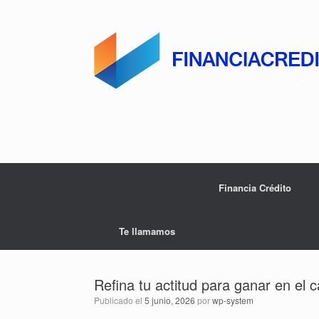
Saltar
al
contenido
Financia Crédito
Te llamamos
Refina tu actitud para ganar en el 
Publicado el
5 junio, 2026
por
wp-system