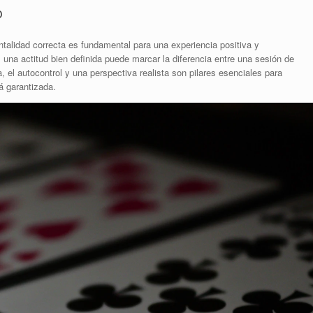
o
ntalidad correcta es fundamental para una experiencia positiva y
; una actitud bien definida puede marcar la diferencia entre una sesión de
, el autocontrol y una perspectiva realista son pilares esenciales para
á garantizada.