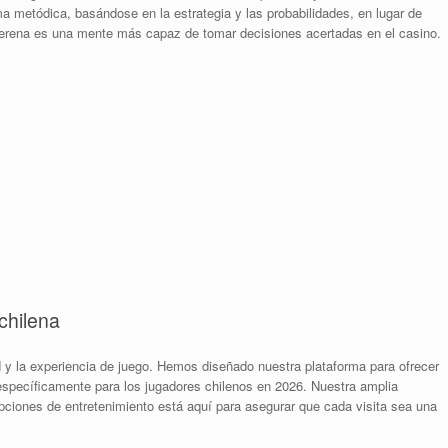
rma metódica, basándose en la estrategia y las probabilidades, en lugar de
serena es una mente más capaz de tomar decisiones acertadas en el casino.
 chilena
 y la experiencia de juego. Hemos diseñado nuestra plataforma para ofrecer
específicamente para los jugadores chilenos en 2026. Nuestra amplia
ciones de entretenimiento está aquí para asegurar que cada visita sea una