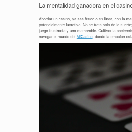
La mentalidad ganadora en el casin
Abordar un casino, ya sea físico o en línea, con la me
potencialmente lucrativa. No se trata solo de la suerte
juego frustrante y una memorable. Cultivar la paciencia
navegar el mundo del
MiCasino
, donde la emoción est