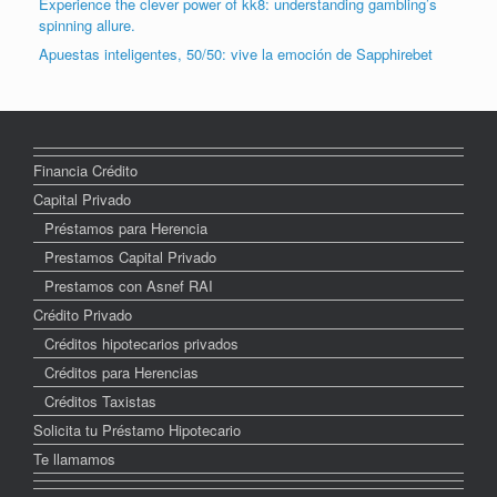
Experience the clever power of kk8: understanding gambling’s
spinning allure.
Apuestas inteligentes, 50/50: vive la emoción de Sapphirebet
Financia Crédito
Capital Privado
Préstamos para Herencia
Prestamos Capital Privado
Prestamos con Asnef RAI
Crédito Privado
Créditos hipotecarios privados
Créditos para Herencias
Créditos Taxistas
Solicita tu Préstamo Hipotecario
Te llamamos