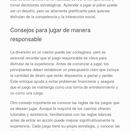
tomar decisiones estratégicas. Aprender a jugar al póker puede
ser un desafío, pero es altamente gratificante para quienes
disfrutan de la competencia y la interacción social.
Consejos para jugar de manera
responsable
La diversión en un casino puede ser contagiosa, pero es
esencial recordar que el juego responsable es clave para
disfrutar de la experiencia. Antes de comenzar a jugar, los
principiantes deben establecer un presupuesto claro que incluya
la cantidad de dinero que están dispuestos a gastar y perder.
Este enfoque ayuda a evitar problemas financieros y asegura
que el juego se mantenga como una forma de entretenimiento y
no como una carga.
Otro consejo importante es conocer las reglas de los juegos que
se desean jugar. Aunque la mayoría de los casinos ofrecen
tutoriales y asistencia, familiarizarse con las reglas básicas
antes de entrar en acción puede mejorar significativamente la
experiencia. Cada juego tiene su propia estrategia, y conocer las