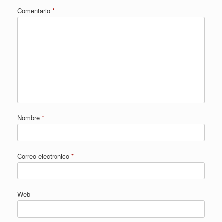
Comentario
*
Nombre
*
Correo electrónico
*
Web