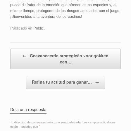
puede disfrutar de la emoción que ofrecen estos espacios y, al
mismo tiempo, protegerse de los riesgos asociados con el juego.
¡Bienvenidos a la aventura de los casinos!
Publicado en
Public
.
Navegador de artículos
←
Geavanceerde strategieën voor gokken
een…
Refina tu actitud para ganar…
→
Deja una respuesta
Tu dirección de correo electrónico no será publicada.
Los campos obligatorios
están marcados con
*