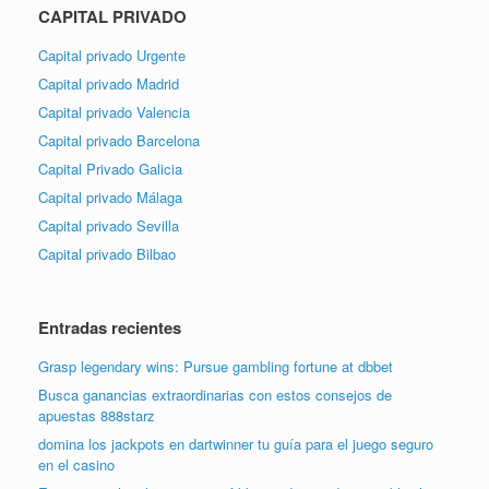
CAPITAL PRIVADO
Capital privado Urgente
Capital privado Madrid
Capital privado Valencia
Capital privado Barcelona
Capital Privado Galicia
Capital privado Málaga
Capital privado Sevilla
Capital privado Bilbao
Entradas recientes
Grasp legendary wins: Pursue gambling fortune at dbbet
Busca ganancias extraordinarias con estos consejos de
apuestas 888starz
domina los jackpots en dartwinner tu guía para el juego seguro
en el casino