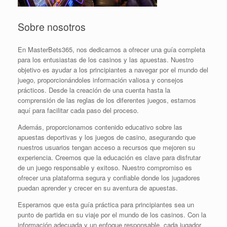
Sobre nosotros
En MasterBets365, nos dedicamos a ofrecer una guía completa
para los entusiastas de los casinos y las apuestas. Nuestro
objetivo es ayudar a los principiantes a navegar por el mundo del
juego, proporcionándoles información valiosa y consejos
prácticos. Desde la creación de una cuenta hasta la
comprensión de las reglas de los diferentes juegos, estamos
aquí para facilitar cada paso del proceso.
Además, proporcionamos contenido educativo sobre las
apuestas deportivas y los juegos de casino, asegurando que
nuestros usuarios tengan acceso a recursos que mejoren su
experiencia. Creemos que la educación es clave para disfrutar
de un juego responsable y exitoso. Nuestro compromiso es
ofrecer una plataforma segura y confiable donde los jugadores
puedan aprender y crecer en su aventura de apuestas.
Esperamos que esta guía práctica para principiantes sea un
punto de partida en su viaje por el mundo de los casinos. Con la
información adecuada y un enfoque responsable, cada jugador