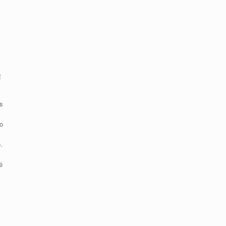
í
s
o
.
é