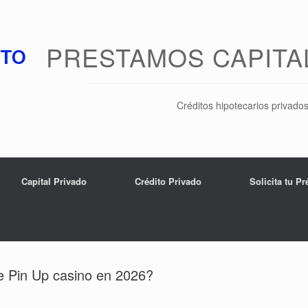
PRESTAMOS CAPITA
Créditos hipotecarios privado
Capital Privado
Crédito Privado
Solicita tu P
e Pin Up casino en 2026?