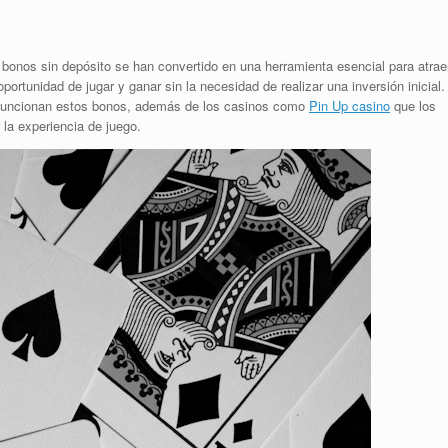
bonos sin depósito se han convertido en una herramienta esencial para atrae
ortunidad de jugar y ganar sin la necesidad de realizar una inversión inicial.
 funcionan estos bonos, además de los casinos como
Pin Up casino
que los
 la experiencia de juego.