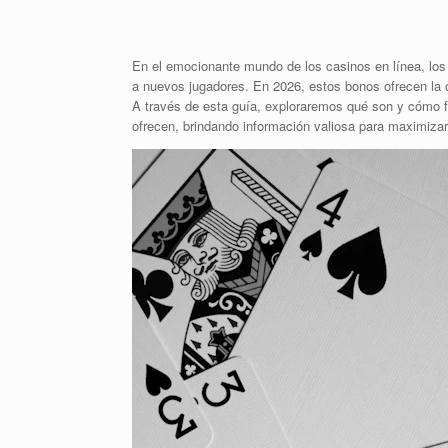
En el emocionante mundo de los casinos en línea, los 
a nuevos jugadores. En 2026, estos bonos ofrecen la op
A través de esta guía, exploraremos qué son y cómo
ofrecen, brindando información valiosa para maximizar