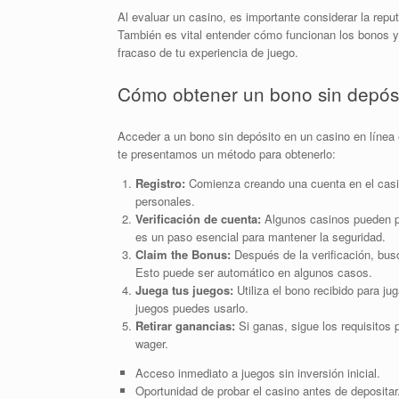
Al evaluar un casino, es importante considerar la reputa
También es vital entender cómo funcionan los bonos y 
fracaso de tu experiencia de juego.
Cómo obtener un bono sin depósi
Acceder a un bono sin depósito en un casino en línea e
te presentamos un método para obtenerlo:
Registro:
Comienza creando una cuenta en el casino
personales.
Verificación de cuenta:
Algunos casinos pueden ped
es un paso esencial para mantener la seguridad.
Claim the Bonus:
Después de la verificación, busc
Esto puede ser automático en algunos casos.
Juega tus juegos:
Utiliza el bono recibido para ju
juegos puedes usarlo.
Retirar ganancias:
Si ganas, sigue los requisitos p
wager.
Acceso inmediato a juegos sin inversión inicial.
Oportunidad de probar el casino antes de depositar