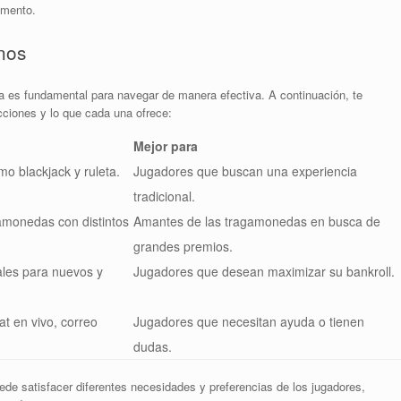
omento.
inos
a es fundamental para navegar de manera efectiva. A continuación, te
cciones y lo que cada una ofrece:
Mejor para
o blackjack y ruleta.
Jugadores que buscan una experiencia
tradicional.
amonedas con distintos
Amantes de las tragamonedas en busca de
grandes premios.
iales para nuevos y
Jugadores que desean maximizar su bankroll.
at en vivo, correo
Jugadores que necesitan ayuda o tienen
dudas.
de satisfacer diferentes necesidades y preferencias de los jugadores,