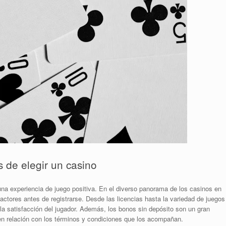
s de elegir un casino
 una experiencia de juego positiva. En el diverso panorama de los casinos en
actores antes de registrarse. Desde las licencias hasta la variedad de juegos
 la satisfacción del jugador. Además, los bonos sin depósito son un gran
en relación con los términos y condiciones que los acompañan.