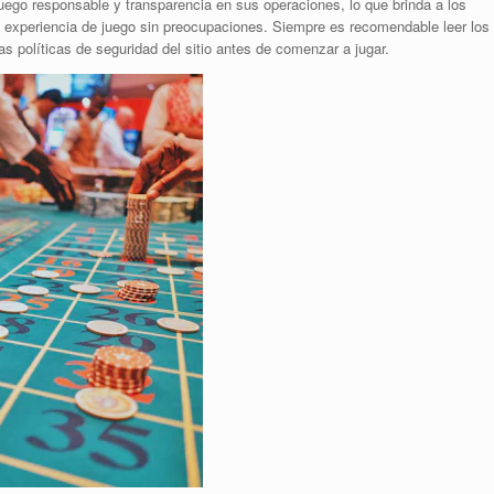
ego responsable y transparencia en sus operaciones, lo que brinda a los
su experiencia de juego sin preocupaciones. Siempre es recomendable leer los
s políticas de seguridad del sitio antes de comenzar a jugar.