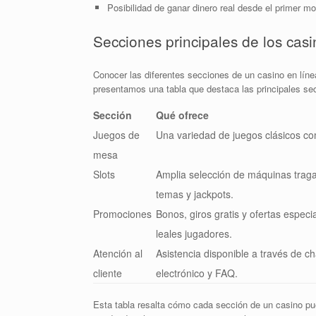
Posibilidad de ganar dinero real desde el primer m
Secciones principales de los cas
Conocer las diferentes secciones de un casino en líne
presentamos una tabla que destaca las principales se
Sección
Qué ofrece
Juegos de
Una variedad de juegos clásicos com
mesa
Slots
Amplia selección de máquinas trag
temas y jackpots.
Promociones
Bonos, giros gratis y ofertas espec
leales jugadores.
Atención al
Asistencia disponible a través de ch
cliente
electrónico y FAQ.
Esta tabla resalta cómo cada sección de un casino pue