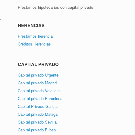
Prestamos hipotecarios con capital privado
r
HERENCIAS
Préstamos herencia
Créditos Herencias
CAPITAL PRIVADO
Capital privado Urgente
Capital privado Madrid
Capital privado Valencia
Capital privado Barcelona
Capital Privado Galicia
Capital privado Málaga
Capital privado Sevilla
Capital privado Bilbao