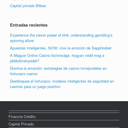
Capital privado Bilbao
Entradas recientes
Experience the clever power of kk8: understanding gambling’s
spinning allure.
Apuestas inteligentes, 50/50: vive la emoción de Sapphirebet
A Magyar Online Casino biztonsága: hogyan védd meg a
játékélményedet?
Domina la emoción: estrategias de casino inmejorables en
fortunazo casino
Desbloquea el fortunazo: modelos inteligentes de seguridad en
casinos para un juego positivo
Financia Crédito
Capital Privado