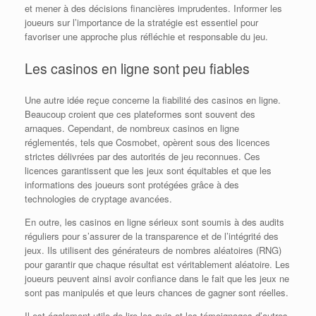
et mener à des décisions financières imprudentes. Informer les
joueurs sur l’importance de la stratégie est essentiel pour
favoriser une approche plus réfléchie et responsable du jeu.
Les casinos en ligne sont peu fiables
Une autre idée reçue concerne la fiabilité des casinos en ligne.
Beaucoup croient que ces plateformes sont souvent des
arnaques. Cependant, de nombreux casinos en ligne
réglementés, tels que Cosmobet, opèrent sous des licences
strictes délivrées par des autorités de jeu reconnues. Ces
licences garantissent que les jeux sont équitables et que les
informations des joueurs sont protégées grâce à des
technologies de cryptage avancées.
En outre, les casinos en ligne sérieux sont soumis à des audits
réguliers pour s’assurer de la transparence et de l’intégrité des
jeux. Ils utilisent des générateurs de nombres aléatoires (RNG)
pour garantir que chaque résultat est véritablement aléatoire. Les
joueurs peuvent ainsi avoir confiance dans le fait que les jeux ne
sont pas manipulés et que leurs chances de gagner sont réelles.
Il est également utile de lire les avis et les témoignages d’autres