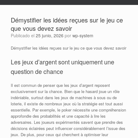
Démystifier les idées reçues sur le jeu ce
que vous devez savoir
Publicado el
25 junio, 2026
por
wp-system
Démystifier les idées reçues sur le jeu ce que vous devez savoir
Les jeux d’argent sont uniquement une
question de chance
Il est commun de penser que les jeux d’argent reposent
exclusivement sur la chance. Bien que le hasard joue un rôle
indéniable, surtout dans les jeux de machines à sous ou de
loterie, il existe de nombreux jeux où la stratégie est tout aussi
essentielle. Par exemple, le poker nécessite une compréhension
approfondie des probabilités et une capacité à lire les
adversaires. Les joueurs expérimentés savent que prendre des
décisions éclairées peut influencer considérablement l’issue des
jeux. De plus, pour ceux qui cherchent à optimiser leur