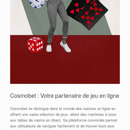
Cosmobet : Votre partenaire de jeu en ligne
Cosmobet se distingue dans le monde des casinos en ligne en
offrant une vaste sélection de jeux, allant des machines à sous
aux tables de casino en direct. Sa plateforme conviviale permet
aux utilisateurs de naviguer facilement et de trouver leurs jeux