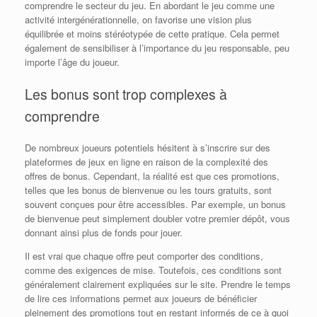
comprendre le secteur du jeu. En abordant le jeu comme une
activité intergénérationnelle, on favorise une vision plus
équilibrée et moins stéréotypée de cette pratique. Cela permet
également de sensibiliser à l’importance du jeu responsable, peu
importe l’âge du joueur.
Les bonus sont trop complexes à
comprendre
De nombreux joueurs potentiels hésitent à s’inscrire sur des
plateformes de jeux en ligne en raison de la complexité des
offres de bonus. Cependant, la réalité est que ces promotions,
telles que les bonus de bienvenue ou les tours gratuits, sont
souvent conçues pour être accessibles. Par exemple, un bonus
de bienvenue peut simplement doubler votre premier dépôt, vous
donnant ainsi plus de fonds pour jouer.
Il est vrai que chaque offre peut comporter des conditions,
comme des exigences de mise. Toutefois, ces conditions sont
généralement clairement expliquées sur le site. Prendre le temps
de lire ces informations permet aux joueurs de bénéficier
pleinement des promotions tout en restant informés de ce à quoi