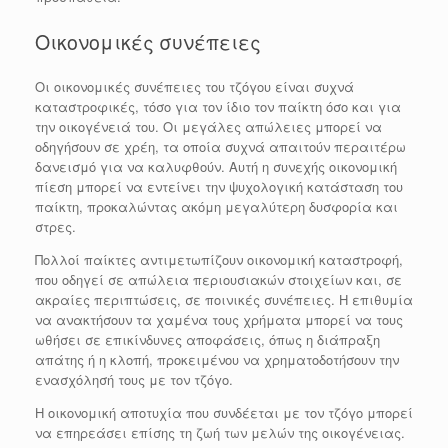
Οικονομικές συνέπειες
Οι οικονομικές συνέπειες του τζόγου είναι συχνά
καταστροφικές, τόσο για τον ίδιο τον παίκτη όσο και για
την οικογένειά του. Οι μεγάλες απώλειες μπορεί να
οδηγήσουν σε χρέη, τα οποία συχνά απαιτούν περαιτέρω
δανεισμό για να καλυφθούν. Αυτή η συνεχής οικονομική
πίεση μπορεί να εντείνει την ψυχολογική κατάσταση του
παίκτη, προκαλώντας ακόμη μεγαλύτερη δυσφορία και
στρες.
Πολλοί παίκτες αντιμετωπίζουν οικονομική καταστροφή,
που οδηγεί σε απώλεια περιουσιακών στοιχείων και, σε
ακραίες περιπτώσεις, σε ποινικές συνέπειες. Η επιθυμία
να ανακτήσουν τα χαμένα τους χρήματα μπορεί να τους
ωθήσει σε επικίνδυνες αποφάσεις, όπως η διάπραξη
απάτης ή η κλοπή, προκειμένου να χρηματοδοτήσουν την
ενασχόλησή τους με τον τζόγο.
Η οικονομική αποτυχία που συνδέεται με τον τζόγο μπορεί
να επηρεάσει επίσης τη ζωή των μελών της οικογένειας.