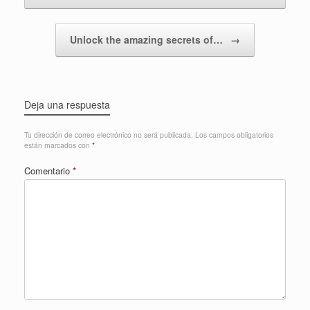
Unlock the amazing secrets of…
→
Deja una respuesta
Tu dirección de correo electrónico no será publicada.
Los campos obligatorios
están marcados con
*
Comentario
*