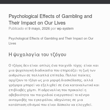
Psychological Effects of Gambling and
Their Impact on Our Lives
Publicado el
9 mayo, 2026
por
wp-system
Psychological Effects of Gambling and Their Impact on Our
Lives
Η ψυχολογία του τζόγου
Ο τζόγος δεν είναι απλώς ένα παιχνίδι τύχης· είναι και
μια ψυχολογική διαδικασία που επηρεάζει τη ζωή των
ανθρώπων σε πολλαπλά επίπεδα. Πολλοί παίκτες
αρχίζουν το τζόγο ως μια μορφή διασκέδασης, αλλά
γρήγορα μπορεί να εξελιχθεί σε ένα καταναλωτικό και
επιβλαβές χόμπι. Η αδρεναλίνη που προκαλεί η
αβεβαιότητα του παιχνιδιού ενεργοποιεί το κέντρο
ανταμοιβής του εγκεφάλου, οδηγώντας σε μια
κατάσταση εθισμού που είναι δύσκολο να ελεγχθεί.