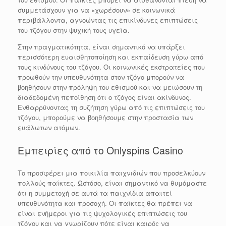
συμμετάσχουν για να «χωρέσουν» σε κοινωνικά
περιβάλλοντα, αγνοώντας τις επικίνδυνες επιπτώσεις
του τζόγου στην ψυχική τους υγεία.
Στην πραγματικότητα, είναι σημαντικό να υπάρξει
περισσότερη ευαισθητοποίηση και εκπαίδευση γύρω από
τους κινδύνους του τζόγου. Οι κοινωνικές εκστρατείες που
προωθούν την υπευθυνότητα στον τζόγο μπορούν να
βοηθήσουν στην πρόληψη του εθισμού και να μειώσουν τη
διαδεδομένη πεποίθηση ότι ο τζόγος είναι ακίνδυνος.
Ενθαρρύνοντας τη συζήτηση γύρω από τις επιπτώσεις του
τζόγου, μπορούμε να βοηθήσουμε στην προστασία των
ευάλωτων ατόμων.
Εμπειρίες από το Onlyspins Casino
Το προσφέρει μια ποικιλία παιχνιδιών που προσελκύουν
πολλούς παίκτες. Ωστόσο, είναι σημαντικό να θυμόμαστε
ότι η συμμετοχή σε αυτά τα παιχνίδια απαιτεί
υπευθυνότητα και προσοχή. Οι παίκτες θα πρέπει να
είναι ενήμεροι για τις ψυχολογικές επιπτώσεις του
τζόγου και να γνωρίζουν πότε είναι καιρός να