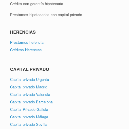
Crédito con garantía hipotecaria
Prestamos hipotecarios con capital privado
HERENCIAS
Préstamos herencia
Créditos Herencias
CAPITAL PRIVADO
Capital privado Urgente
Capital privado Madrid
Capital privado Valencia
Capital privado Barcelona
Capital Privado Galicia
Capital privado Málaga
Capital privado Sevilla