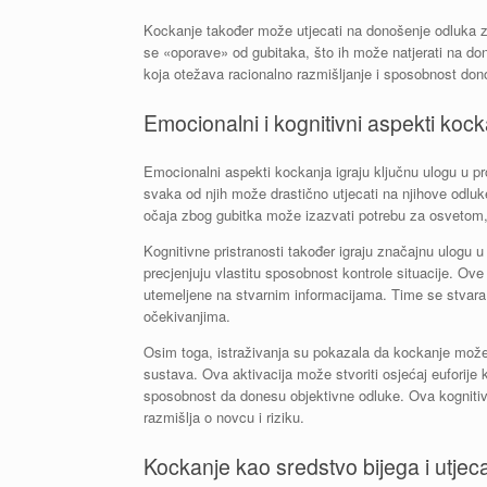
Kockanje također može utjecati na donošenje odluka z
se «oporave» od gubitaka, što ih može natjerati na do
koja otežava racionalno razmišljanje i sposobnost don
Emocionalni i kognitivni aspekti koc
Emocionalni aspekti kockanja igraju ključnu ulogu u p
svaka od njih može drastično utjecati na njihove odluk
očaja zbog gubitka može izazvati potrebu za osvetom, 
Kognitivne pristranosti također igraju značajnu ulogu u
precjenjuju vlastitu sposobnost kontrole situacije. Ove
utemeljene na stvarnim informacijama. Time se stvara sl
očekivanjima.
Osim toga, istraživanja su pokazala da kockanje može
sustava. Ova aktivacija može stvoriti osjećaj euforije k
sposobnost da donesu objektivne odluke. Ova kognitiv
razmišlja o novcu i riziku.
Kockanje kao sredstvo bijega i utje