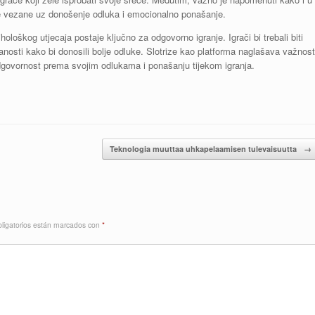
e vezane uz donošenje odluka i emocionalno ponašanje.
loškog utjecaja postaje ključno za odgovorno igranje. Igrači bi trebali biti
tranosti kako bi donosili bolje odluke. Slotrize kao platforma naglašava važnost
odgovornost prema svojim odlukama i ponašanju tijekom igranja.
Teknologia muuttaa uhkapelaamisen tulevaisuutta
→
ligatorios están marcados con
*