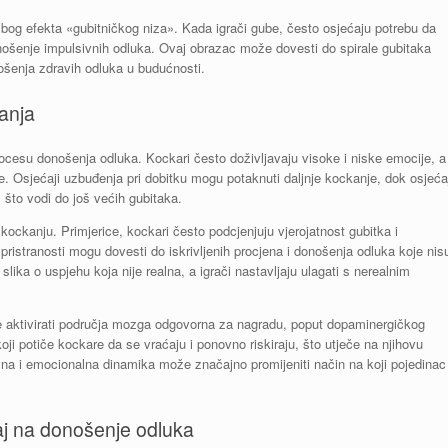
bog efekta «gubitničkog niza». Kada igrači gube, često osjećaju potrebu da
nošenje impulsivnih odluka. Ovaj obrazac može dovesti do spirale gubitaka
ošenja zdravih odluka u budućnosti.
kanja
rocesu donošenja odluka. Kockari često doživljavaju visoke i niske emocije, a
e. Osjećaji uzbuđenja pri dobitku mogu potaknuti daljnje kockanje, dok osjeća
što vodi do još većih gubitaka.
 kockanju. Primjerice, kockari često podcjenjuju vjerojatnost gubitka i
 pristranosti mogu dovesti do iskrivljenih procjena i donošenja odluka koje nis
ika o uspjehu koja nije realna, a igrači nastavljaju ulagati s nerealnim
 aktivirati područja mozga odgovorna za nagradu, poput dopaminergičkog
oji potiče kockare da se vraćaju i ponovno riskiraju, što utječe na njihovu
na i emocionalna dinamika može značajno promijeniti način na koji pojedinac
caj na donošenje odluka