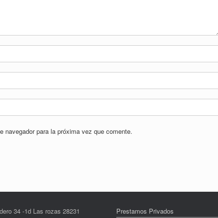
te navegador para la próxima vez que comente.
dero 34 -1d Las rozas 28231
Prestamos Privados