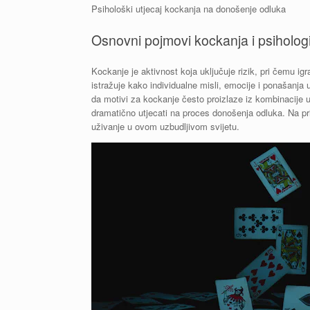
Psihološki utjecaj kockanja na donošenje odluka
Osnovni pojmovi kockanja i psihologi
Kockanje je aktivnost koja uključuje rizik, pri čemu ig
istražuje kako individualne misli, emocije i ponašanja 
da motivi za kockanje često proizlaze iz kombinacije
dramatično utjecati na proces donošenja odluka. Na pr
uživanje u ovom uzbudljivom svijetu.