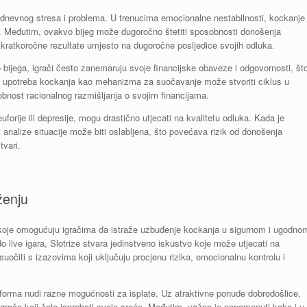
odnevnog stresa i problema. U trenucima emocionalne nestabilnosti, kockanje
va. Međutim, ovakvo bijeg može dugoročno štetiti sposobnosti donošenja
 kratkoročne rezultate umjesto na dugoročne posljedice svojih odluka.
bijega, igrači često zanemaruju svoje financijske obaveze i odgovornosti, št
a upotreba kockanja kao mehanizma za suočavanje može stvoriti ciklus u
obnost racionalnog razmišljanja o svojim financijama.
forije ili depresije, mogu drastično utjecati na kvalitetu odluka. Kada je
t analize situacije može biti oslabljena, što povećava rizik od donošenja
tvari.
ženju
ara koje omogućuju igračima da istraže uzbuđenje kockanja u sigurnom i ugodno
o live igara, Slotrize stvara jedinstveno iskustvo koje može utjecati na
očiti s izazovima koji uključuju procjenu rizika, emocionalnu kontrolu i
latforma nudi razne mogućnosti za isplate. Uz atraktivne ponude dobrodošlice,
e igrače koji žele isprobati svoje sreće. Međutim, važno je napomenuti kako i u