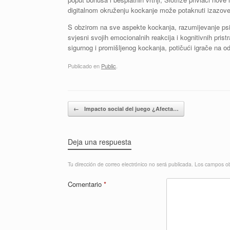
digitalnom okruženju kockanje može potaknuti izazov
S obzirom na sve aspekte kockanja, razumijevanje psiho
svjesni svojih emocionalnih reakcija i kognitivnih pris
sigurnog i promišljenog kockanja, potičući igrače na 
Publicado en
Public
.
Navegador de artículos
←
Impacto social del juego ¿Afecta…
Deja una respuesta
Tu dirección de correo electrónico no será publicada.
Los campos ob
Comentario
*