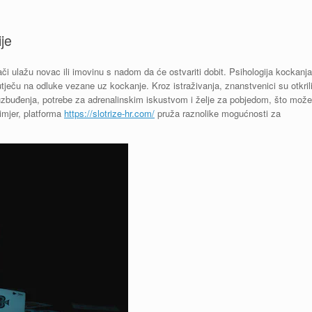
je
rači ulažu novac ili imovinu s nadom da će ostvariti dobit. Psihologija kockanja
utječu na odluke vezane uz kockanje. Kroz istraživanja, znanstvenici su otkril
 uzbuđenja, potrebe za adrenalinskim iskustvom i želje za pobjedom, što može
imjer, platforma
https://slotrize-hr.com/
pruža raznolike mogućnosti za