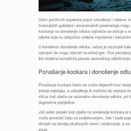
Osim pozitivnih aspekata poput uzbuđenja i zabave, ko
financijskih gubitaka i emocionalnih poremećaja mogu s
kockanja na donošenje odluka najčešće se očituje u sm
odluke koje su isključivo vođene impulsima i trenutni
U kontekstu donošenja odluka, važno je razumjeti kako 
vjerujući da mogu utjecati na ishod igre. Ova percepcij
što dodatno komplicira proces racionalnog odlučivanja
Ponašanje kockara i donošenje odl
Ponašanje kockara često se može objasniti kroz teorij
stanja mijenjaju, a uzbuđenje ih motivira da nastave 
ciklus koji utječe na racionalno donošenje odluka, pri
dugoročne posljedice.
Još jedan aspekt koji utječe na ponašanje kockara je s
može povećati želju za sudjelovanjem, čak i kada poje
donijeti na temelju društvenih normi i očekivanja, a ne 
stvar.