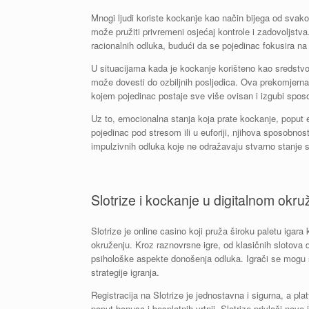
Mnogi ljudi koriste kockanje kao način bijega od svak
može pružiti privremeni osjećaj kontrole i zadovoljst
racionalnih odluka, budući da se pojedinac fokusira na
U situacijama kada je kockanje korišteno kao sredstvo 
može dovesti do ozbiljnih posljedica. Ova prekomjern
kojem pojedinac postaje sve više ovisan i izgubi spos
Uz to, emocionalna stanja koja prate kockanje, poput eu
pojedinac pod stresom ili u euforiji, njihova sposobnos
impulzivnih odluka koje ne odražavaju stvarno stanje s
Slotrize i kockanje u digitalnom okru
Slotrize je online casino koji pruža široku paletu ig
okruženju. Kroz raznovrsne igre, od klasičnih slotova d
psihološke aspekte donošenja odluka. Igrači se mogu su
strategije igranja.
Registracija na Slotrize je jednostavna i sigurna, a p
poput bonusa i besplatnih vrtnji, Slotrize privlači nov