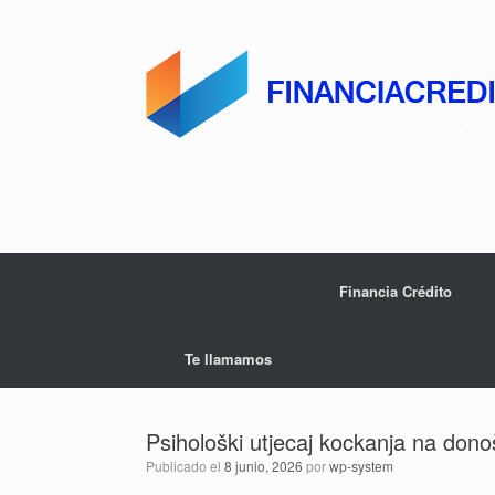
Saltar
al
contenido
Financia Crédito
Te llamamos
Psihološki utjecaj kockanja na dono
Publicado el
8 junio, 2026
por
wp-system