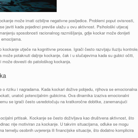
ckanje može imati ozbiljne negativne posljedice. Problemi poput ovisnosti,
e javiti kada pojedinci previše ulažu u ovu aktivnost. Psihološki utjecaj
anjenju sposobnosti racionalnog razmišljanja, gdje kockar može donijeti
m emocijama.
kockanje utječe na kognitivne procese. Igrači često razvijaju iluziju kontrole
a može potaknuti daljnje kockanje, čak i u slučajevima kada su gubici očiti,
 i može dovesti do patološkog kockanja.
uka
e o riziku i nagradama. Kada kockari dožive pobjedu, njihova se emocionalna
kockati, unatoč potencijalnim gubicima. Ova dinamika izaziva emocionalni
 čemu se igrači često usredotočuju na kratkoročne dobitke, zanemarujući
ocijalni pritisak. Kockanje se često doživljava kao društvena aktivnost, što
dinac nije motiviran za kockanje. U takvim situacijama, odluke se mogu
na temelju osobnih uvjerenja ili financijske situacije, što dodatno komplicira