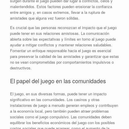
surgen durante el juego pueden dar lugar a conflictos, celos y
malentendidos. Estos factores pueden erosionar la confianza
entre amigos y, en casos extremos, llevar a la ruptura de
amistades que alguna vez fueron sólidas.
Es crucial que las personas reconozcan el impacto que el juego
puede tener en sus relaciones amistosas. La comunicación
abierta sobre las expectativas y límites en torno al juego puede
ayudar a mitigar conflictos y mantener relaciones saludables.
Fomentar un enfoque responsable hacia el juego es esencial
para preservar la calidad de las amistades y garantizar que estas
no se vean comprometidas por comportamientos impulsivos o
destructivos.
El papel del juego en las comunidades
El juego, en sus diversas formas, puede tener un impacto
significativo en las comunidades. Los casinos y otras
instalaciones de juego a menudo generan empleos y contribuyen
a la economía local, pero también pueden atraer problemas
sociales como el juego compulsivo. Las comunidades deben
equilibrar los beneficios económicos del juego con los posibles
costos sociales que puede acarrear, como el aumento de la