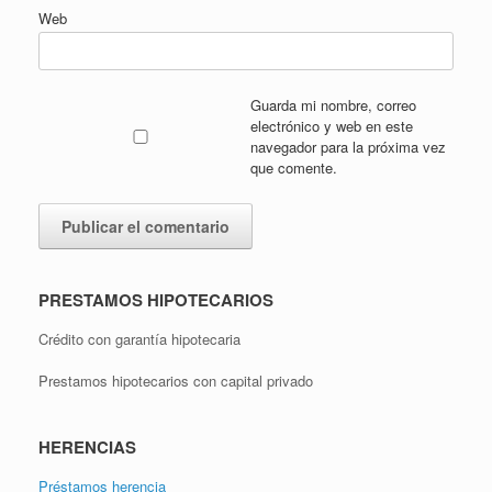
Web
Guarda mi nombre, correo
electrónico y web en este
navegador para la próxima vez
que comente.
PRESTAMOS HIPOTECARIOS
Crédito con garantía hipotecaria
Prestamos hipotecarios con capital privado
HERENCIAS
Préstamos herencia