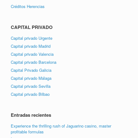
Créditos Herencias
CAPITAL PRIVADO
Capital privado Urgente
Capital privado Madrid
Capital privado Valencia
Capital privado Barcelona
Capital Privado Galicia
Capital privado Málaga
Capital privado Sevilla
Capital privado Bilbao
Entradas recientes
Experience the thrilling rush of Jaguarino casino, master
profitable formulas