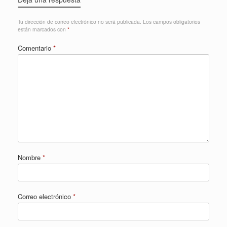
Tu dirección de correo electrónico no será publicada.
Los campos obligatorios
están marcados con
*
Comentario
*
Nombre
*
Correo electrónico
*