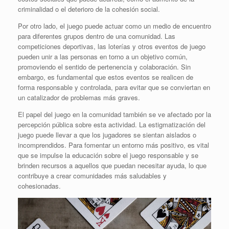
criminalidad o el deterioro de la cohesión social.
Por otro lado, el juego puede actuar como un medio de encuentro
para diferentes grupos dentro de una comunidad. Las
competiciones deportivas, las loterías y otros eventos de juego
pueden unir a las personas en torno a un objetivo común,
promoviendo el sentido de pertenencia y colaboración. Sin
embargo, es fundamental que estos eventos se realicen de
forma responsable y controlada, para evitar que se conviertan en
un catalizador de problemas más graves.
El papel del juego en la comunidad también se ve afectado por la
percepción pública sobre esta actividad. La estigmatización del
juego puede llevar a que los jugadores se sientan aislados o
incomprendidos. Para fomentar un entorno más positivo, es vital
que se impulse la educación sobre el juego responsable y se
brinden recursos a aquellos que puedan necesitar ayuda, lo que
contribuye a crear comunidades más saludables y
cohesionadas.