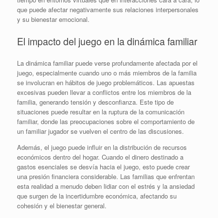
que puede afectar negativamente sus relaciones interpersonales
y su bienestar emocional.
El impacto del juego en la dinámica familiar
La dinámica familiar puede verse profundamente afectada por el
juego, especialmente cuando uno o más miembros de la familia
se involucran en hábitos de juego problemáticos. Las apuestas
excesivas pueden llevar a conflictos entre los miembros de la
familia, generando tensión y desconfianza. Este tipo de
situaciones puede resultar en la ruptura de la comunicación
familiar, donde las preocupaciones sobre el comportamiento de
un familiar jugador se vuelven el centro de las discusiones.
Además, el juego puede influir en la distribución de recursos
económicos dentro del hogar. Cuando el dinero destinado a
gastos esenciales se desvía hacia el juego, esto puede crear
una presión financiera considerable. Las familias que enfrentan
esta realidad a menudo deben lidiar con el estrés y la ansiedad
que surgen de la incertidumbre económica, afectando su
cohesión y el bienestar general.