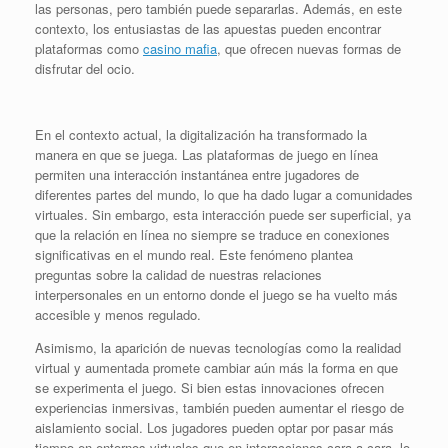
las personas, pero también puede separarlas. Además, en este
contexto, los entusiastas de las apuestas pueden encontrar
plataformas como
casino mafia
, que ofrecen nuevas formas de
disfrutar del ocio.
En el contexto actual, la digitalización ha transformado la
manera en que se juega. Las plataformas de juego en línea
permiten una interacción instantánea entre jugadores de
diferentes partes del mundo, lo que ha dado lugar a comunidades
virtuales. Sin embargo, esta interacción puede ser superficial, ya
que la relación en línea no siempre se traduce en conexiones
significativas en el mundo real. Este fenómeno plantea
preguntas sobre la calidad de nuestras relaciones
interpersonales en un entorno donde el juego se ha vuelto más
accesible y menos regulado.
Asimismo, la aparición de nuevas tecnologías como la realidad
virtual y aumentada promete cambiar aún más la forma en que
se experimenta el juego. Si bien estas innovaciones ofrecen
experiencias inmersivas, también pueden aumentar el riesgo de
aislamiento social. Los jugadores pueden optar por pasar más
tiempo en entornos virtuales que en interacciones cara a cara, lo