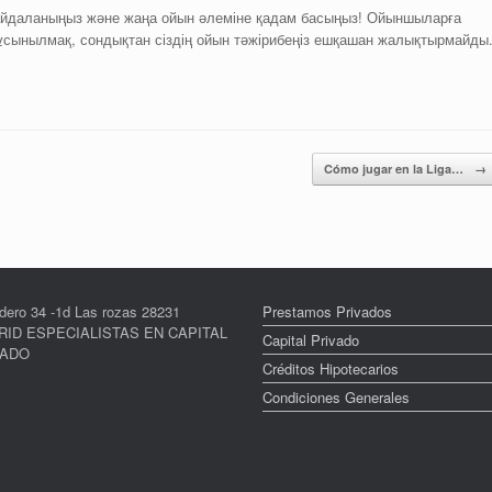
 пайдаланыңыз және жаңа ойын әлеміне қадам басыңыз! Ойыншыларға
ұсынылмақ, сондықтан сіздің ойын тәжірибеңіз ешқашан жалықтырмайды
Cómo jugar en la Liga…
→
dero 34 -1d Las rozas 28231
Prestamos Privados
ID ESPECIALISTAS EN CAPITAL
Capital Privado
VADO
Créditos Hipotecarios
Condiciones Generales