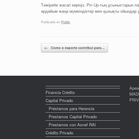
Тәжірибе жасап көріңіз, Pin Up-тың ұсыныстарын
әрдайым жаңа мүмкіндіктер мен қызықты ойындар 
Publicado en
Public
.
Navegador de artículos
←
Como o esporte contribui para…
Apea
Financia Crédito
MADR
PRI
Capital Privado
Préstamos para Herencia
Prestamos Capital Privado
Prestamos con Asnef RAI
Crédito Privado