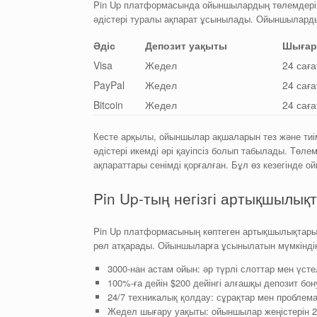
Pin Up платформасында ойыншылардың төлемдері м
әдістері туралы ақпарат ұсынылады. Ойыншылардың 
Әдіс
Депозит уақыты
Шығар
Visa
Жедел
24 саға
PayPal
Жедел
24 саға
Bitcoin
Жедел
24 саға
Кесте арқылы, ойыншылар ақшаларын тез және тиімд
әдістері икемді әрі қауіпсіз болып табылады. Төл
ақпараттары сенімді қорғалған. Бұл өз кезегінде 
Pin Up-тың негізгі артықшылық
Pin Up платформасының көптеген артықшылықтары
рөл атқарады. Ойыншыларға ұсынылатын мүмкінді
3000-нан астам ойын: әр түрлі слоттар мен үст
100%-ға дейін $200 дейінгі алғашқы депозит бо
24/7 техникалық қолдау: сұрақтар мен пробле
Жедел шығару уақыты: ойыншылар жеңістерін 24