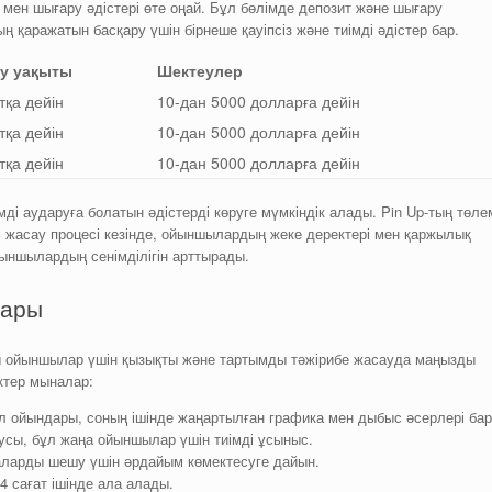
ен шығару әдістері өте оңай. Бұл бөлімде депозит және шығару
қаражатын басқару үшін бірнеше қауіпсіз және тиімді әдістер бар.
у уақыты
Шектеулер
тқа дейін
10-дан 5000 долларға дейін
тқа дейін
10-дан 5000 долларға дейін
тқа дейін
10-дан 5000 долларға дейін
і аударуға болатын әдістерді көруге мүмкіндік алады. Pin Up-тың төле
ем жасау процесі кезінде, ойыншылардың жеке деректері мен қаржылық
ойыншылардың сенімділігін арттырады.
тары
 ойыншылар үшін қызықты және тартымды тәжірибе жасауда маңызды
ктер мыналар:
ел ойындары, соның ішінде жаңартылған графика мен дыбыс әсерлері бар
нусы, бұл жаңа ойыншылар үшін тиімді ұсыныс.
маларды шешу үшін әрдайым көмектесуге дайын.
 сағат ішінде ала алады.