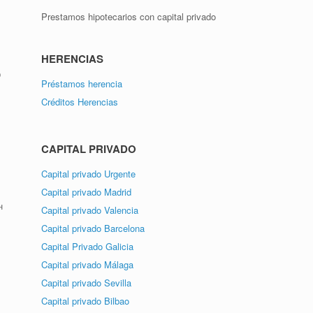
Prestamos hipotecarios con capital privado
HERENCIAS
р
Préstamos herencia
Créditos Herencias
CAPITAL PRIVADO
Capital privado Urgente
Capital privado Madrid
н
Capital privado Valencia
Capital privado Barcelona
Capital Privado Galicia
Capital privado Málaga
Capital privado Sevilla
Capital privado Bilbao