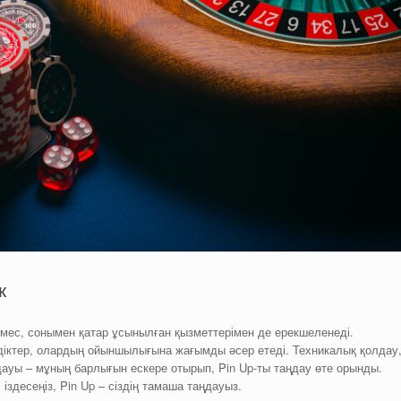
к
емес, сонымен қатар ұсынылған қызметтерімен де ерекшеленеді.
іктер, олардың ойыншылығына жағымды әсер етеді. Техникалық қолдау
ңдауы – мұның барлығын ескере отырып, Pin Up-ты таңдау өте орынды.
іздесеңіз, Pin Up – сіздің тамаша таңдауыз.