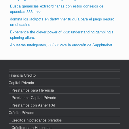
Busca ganancias extraordinarias con estos consejos de
apuestas 888starz
domina los jackpots en dartwinner tu guía para el juego seguro
en el casino
Experience the clever power of kk8: understanding gambling’s
spinning allure.
Apuestas inteligentes, 50/50: vive la emoción de Sapphirebet
Financia Crédito
Capital Privado
Préstamos para Herencia
Prestamos Capital Privado
Prestamos con Asnef RAI
Crédito Privado
Créditos hipotecarios privados
Créditos para Herencias