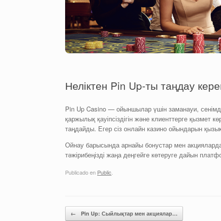
Неліктен Pin Up-ты таңдау кере
Pin Up Casino — ойыншылар үшін заманауи, сенімд
қаржылық қауіпсіздігін және клиенттерге қызмет 
таңдайды. Егер сіз онлайн казино ойындарын қызық
Ойнау барысында арнайы бонустар мен акциялардан п
тәжірибеңізді жаңа деңгейге көтеруге дайын платф
Publicado en
Public
.
Navegador de artículos
←
Pin Up: Сыйлықтар мен акциялар…