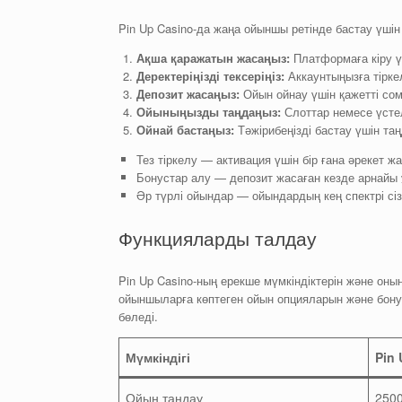
Pin Up Casino-да жаңа ойыншы ретінде бастау үші
Ақша қаражатын жасаңыз:
Платформаға кіру ү
Деректеріңізді тексеріңіз:
Аккаунтыңызға тіркел
Депозит жасаңыз:
Ойын ойнау үшін қажетті со
Ойыныңызды таңдаңыз:
Слоттар немесе үсте
Ойнай бастаңыз:
Тәжірибеңізді бастау үшін т
Тез тіркелу — активация үшін бір ғана әрекет ж
Бонустар алу — депозит жасаған кезде арнайы
Әр түрлі ойындар — ойындардың кең спектрі сізг
Функцияларды талдау
Pin Up Casino-ның ерекше мүмкіндіктерін және он
ойыншыларға көптеген ойын опцияларын және бонус
бөледі.
Мүмкіндігі
Pin 
Ойын таңдау
250