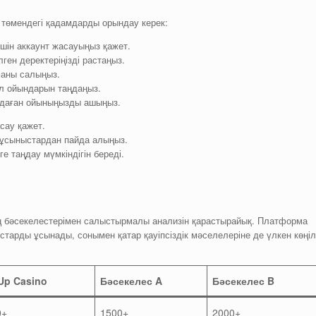
н төмендегі қадамдарды орындау керек:
шін аккаунт жасауыңыз қажет.
ген деректеріңізді растаңыз.
маны салыңыз.
л ойындарын таңдаңыз.
аңдаған ойыныңызды ашыңыз.
асау қажет.
 ұсыныстардан пайда алыңыз.
е таңдау мүмкіндігін береді.
ың бәсекелестерімен салыстырмалы анализін қарастырайық. Платформа
тарды ұсынады, сонымен қатар қауіпсіздік мәселелеріне де үлкен көңіл
Up Casino
Бәсекелес A
Бәсекелес B
0+
1500+
2000+