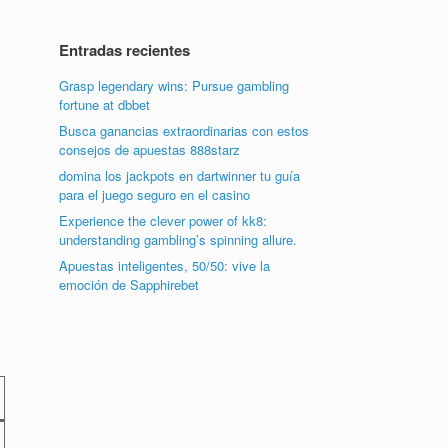
Entradas recientes
Grasp legendary wins: Pursue gambling
fortune at dbbet
Busca ganancias extraordinarias con estos
consejos de apuestas 888starz
domina los jackpots en dartwinner tu guía
para el juego seguro en el casino
Experience the clever power of kk8:
understanding gambling’s spinning allure.
Apuestas inteligentes, 50/50: vive la
emoción de Sapphirebet