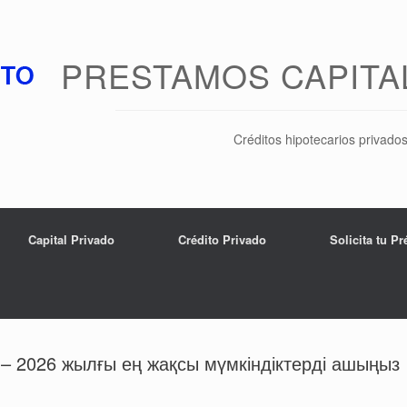
PRESTAMOS CAPITA
Créditos hipotecarios privado
Capital Privado
Crédito Privado
Solicita tu P
 – 2026 жылғы ең жақсы мүмкіндіктерді ашыңыз