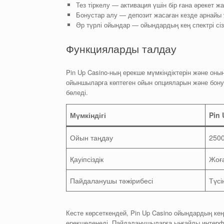
Тез тіркелу — активация үшін бір ғана әрекет ж
Бонустар алу — депозит жасаған кезде арнайы
Әр түрлі ойындар — ойындардың кең спектрі сізг
Функцияларды талдау
Pin Up Casino-ның ерекше мүмкіндіктерін және он
ойыншыларға көптеген ойын опцияларын және бонус
бөледі.
Мүмкіндігі
Pin 
Ойын таңдау
250
Қауіпсіздік
Жоғ
Пайдаланушы тәжірибесі
Түсін
Кесте көрсеткендей, Pin Up Casino ойындардың кең
ерекшеленеді. Пайдаланушыларға ыңғайлы интерфей