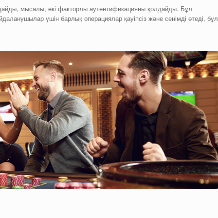
дайды, мысалы, екі факторлы аутентификацияны қолдайды. Бұл
даланушылар үшін барлық операциялар қауіпсіз және сенімді өтеді, бұл