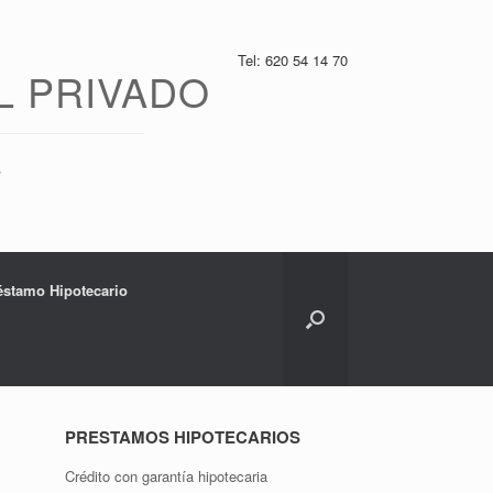
Tel: 620 54 14 70
L PRIVADO
s
réstamo Hipotecario
PRESTAMOS HIPOTECARIOS
Crédito con garantía hipotecaria