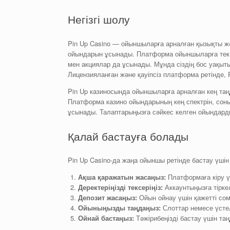
Негізгі шолу
Pin Up Casino — ойыншыларға арналған қызықты ж
ойындарын ұсынады. Платформа ойыншыларға тек о
мен акциялар да ұсынады. Мұнда сіздің бос уақыты
Лицензияланған және қауіпсіз платформа ретінде,
Pin Up казиносында ойыншыларға арналған кең та
Платформа казино ойындарының кең спектрін, сон
ұсынады. Талаптарыңызға сәйкес келген ойындарды
Қалай бастауға болады
Pin Up Casino-да жаңа ойыншы ретінде бастау үші
Ақша қаражатын жасаңыз:
Платформаға кіру ү
Деректеріңізді тексеріңіз:
Аккаунтыңызға тіркел
Депозит жасаңыз:
Ойын ойнау үшін қажетті со
Ойыныңызды таңдаңыз:
Слоттар немесе үсте
Ойнай бастаңыз:
Тәжірибеңізді бастау үшін т