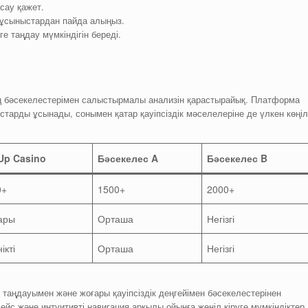
асау қажет.
 ұсыныстардан пайда алыңыз.
е таңдау мүмкіндігін береді.
ың бәсекелестерімен салыстырмалы анализін қарастырайық. Платформа
тарды ұсынады, сонымен қатар қауіпсіздік мәселелеріне де үлкен көңіл
Up Casino
Бәсекелес A
Бәсекелес B
0+
1500+
2000+
ары
Орташа
Негізгі
ікті
Орташа
Негізгі
 таңдауымен және жоғары қауіпсіздік деңгейімен бәсекелестерінен
с және интуитивті навигация арқылы ойынға жеңіл кіруге мүмкіндіктер