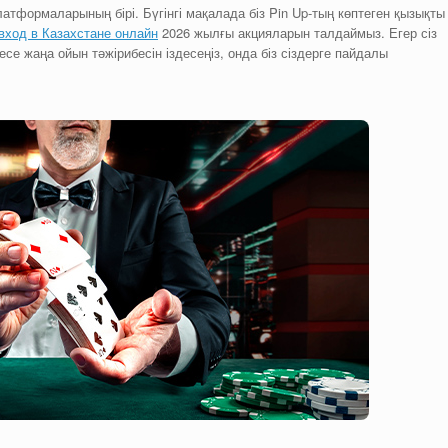
атформаларының бірі. Бүгінгі мақалада біз Pin Up-тың көптеген қызықты
вход в Казахстане онлайн
2026 жылғы акцияларын талдаймыз. Егер сіз
 жаңа ойын тәжірибесін іздесеңіз, онда біз сіздерге пайдалы