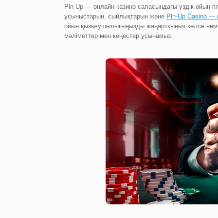
Pin Up — онлайн казино саласындағы үздік ойын пл
ұсыныстарын, сыйлықтарын және
Pin-Up Casino — 
ойын қызығушылығыңызды жаңартқыңыз келсе немесе
мәліметтер мен кеңестер ұсынамыз.