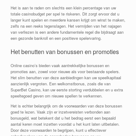
Het is aan te raden om slechts een klein percentage van uw
totale casinobudget per spel te riskeren. Dit zorgt ervoor dat u
langer kunt spelen en meerdere kansen krijgt om winst te maken,
zelfs na een reeks tegenslagen. Het vermijden van het najagen
van verliezen is een andere fundamentele regel die bijdraagt aan
een gezonde bankroll en een positieve spelervaring.
Het benutten van bonussen en promoties
Online casino’s bieden vaak aantrekkelijke bonussen en
promoties aan, zowel voor nieuwe als voor bestaande spelers.
Het slim benutten van deze aanbiedingen kan uw speelkapitaal
aanzienlijk vergroten. Een welkomstbonus, zoals die van
SuperBet Casino, kan uw eerste storting verdubbelen en u extra
speeltegoed geven om nieuwe spellen te verkennen.
Het is echter belangrijk om de voorwaarden van deze bonussen
goed te lezen. Vaak zijn er inzetvereisten verbonden aan
bonusgeld, wat betekent dat u het bedrag eerst een bepaald
aantal keren moet inzetten voordat u het kunt laten uitbetalen.
Door deze voorwaarden te begrijpen, kunt u effectiever