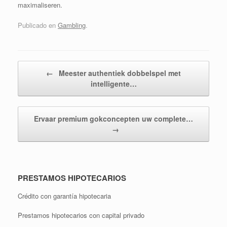
maximaliseren.
Publicado en
Gambling
.
Navegador de artículos
←
Meester authentiek dobbelspel met
intelligente…
Ervaar premium gokconcepten uw complete…
→
PRESTAMOS HIPOTECARIOS
Crédito con garantía hipotecaria
Prestamos hipotecarios con capital privado