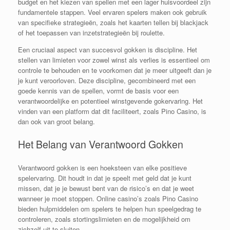
budget en het kiezen van spellen met een lager huisvoordeel zijn
fundamentele stappen. Veel ervaren spelers maken ook gebruik
van specifieke strategieën, zoals het kaarten tellen bij blackjack
of het toepassen van inzetstrategieën bij roulette.
Een cruciaal aspect van succesvol gokken is discipline. Het
stellen van limieten voor zowel winst als verlies is essentieel om
controle te behouden en te voorkomen dat je meer uitgeeft dan je
je kunt veroorloven. Deze discipline, gecombineerd met een
goede kennis van de spellen, vormt de basis voor een
verantwoordelijke en potentieel winstgevende gokervaring. Het
vinden van een platform dat dit faciliteert, zoals Pino Casino, is
dan ook van groot belang.
Het Belang van Verantwoord Gokken
Verantwoord gokken is een hoeksteen van elke positieve
spelervaring. Dit houdt in dat je speelt met geld dat je kunt
missen, dat je je bewust bent van de risico’s en dat je weet
wanneer je moet stoppen. Online casino’s zoals Pino Casino
bieden hulpmiddelen om spelers te helpen hun speelgedrag te
controleren, zoals stortingslimieten en de mogelijkheid om
zichzelf uit te sluiten.