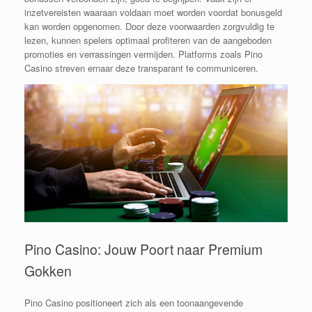
inzetvereisten waaraan voldaan moet worden voordat bonusgeld
kan worden opgenomen. Door deze voorwaarden zorgvuldig te
lezen, kunnen spelers optimaal profiteren van de aangeboden
promoties en verrassingen vermijden. Platforms zoals Pino
Casino streven ernaar deze transparant te communiceren.
Pino Casino: Jouw Poort naar Premium
Gokken
Pino Casino positioneert zich als een toonaangevende