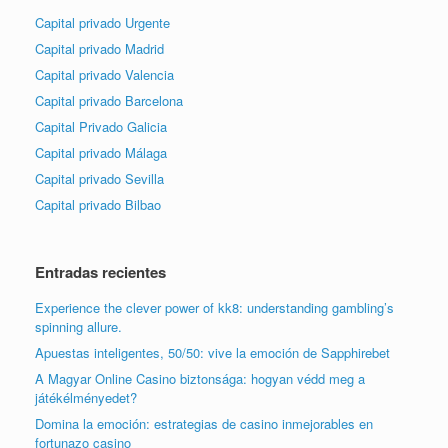
Capital privado Urgente
Capital privado Madrid
Capital privado Valencia
Capital privado Barcelona
Capital Privado Galicia
Capital privado Málaga
Capital privado Sevilla
Capital privado Bilbao
Entradas recientes
Experience the clever power of kk8: understanding gambling’s
spinning allure.
Apuestas inteligentes, 50/50: vive la emoción de Sapphirebet
A Magyar Online Casino biztonsága: hogyan védd meg a
játékélményedet?
Domina la emoción: estrategias de casino inmejorables en
fortunazo casino