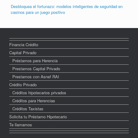
Desbloquea el fortunazo: modelos inteligentes de seguridad en
casinos para un juego positivo
Financia Crédito
Capital Privado
Préstamos para Herencia
Prestamos Capital Privado
Prestamos con Asnef RAI
Crédito Privado
Créditos hipotecarios privados
Créditos para Herencias
Créditos Taxistas
Solicita tu Préstamo Hipotecario
Te llamamos