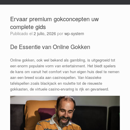
Ervaar premium gokconcepten uw
complete gids
Publicado el
2 julio, 2026
por
wp-system
De Essentie van Online Gokken
Online gokken, ook wel bekend als gambling, is uitgegroeid tot
een enorm populaire vorm van entertainment. Het biedt spelers
de kans om vanuit het comfort van hun eigen huis deel te nemen
aan een breed scala aan casinospellen. Van klassieke
tafelspellen zoals blackjack en roulette tot de nieuwste
gokkasten, de virtuele casino-ervaring is rijk en gevarieerd.