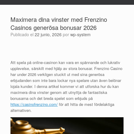
Maximera dina vinster med Frenzino
Casinos generösa bonusar 2026
Publicado el
22 junio, 2026
por
wp-system
Att spela på online-casinon kan vara en spännande och lukrativ
upplevelse, särskilt med hjälp av stora bonusar. Frenzino Casino
har under 2026 verkligen stuckit ut med sina generösa
erbjudanden som inte bara lockar nya spelare utan även belönar
lojala kunder. I denna artikel kommer vi att utforska hur du kan
maximera dina vinster genom att utnyttja de fantastiska
bonusarna och det breda spelet som erbjuds på
https://casinofrenzino.com/
för att hitta de mest fördelaktiga
alternativen.