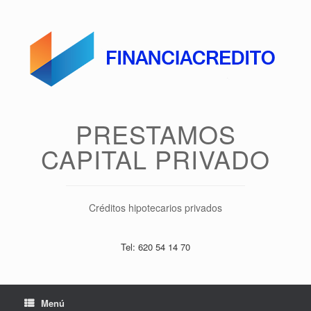
Saltar
al
contenido
PRESTAMOS
CAPITAL PRIVADO
Créditos hipotecarios privados
Tel: 620 54 14 70
Menú