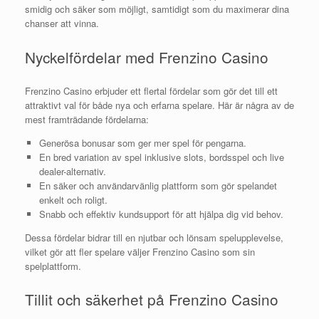
smidig och säker som möjligt, samtidigt som du maximerar dina
chanser att vinna.
Nyckelfördelar med Frenzino Casino
Frenzino Casino erbjuder ett flertal fördelar som gör det till ett
attraktivt val för både nya och erfarna spelare. Här är några av de
mest framträdande fördelarna:
Generösa bonusar som ger mer spel för pengarna.
En bred variation av spel inklusive slots, bordsspel och live
dealer-alternativ.
En säker och användarvänlig plattform som gör spelandet
enkelt och roligt.
Snabb och effektiv kundsupport för att hjälpa dig vid behov.
Dessa fördelar bidrar till en njutbar och lönsam spelupplevelse,
vilket gör att fler spelare väljer Frenzino Casino som sin
spelplattform.
Tillit och säkerhet på Frenzino Casino