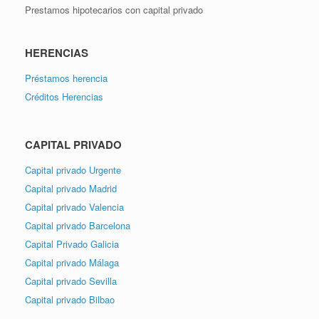
Prestamos hipotecarios con capital privado
HERENCIAS
Préstamos herencia
Créditos Herencias
CAPITAL PRIVADO
Capital privado Urgente
Capital privado Madrid
Capital privado Valencia
Capital privado Barcelona
Capital Privado Galicia
Capital privado Málaga
Capital privado Sevilla
Capital privado Bilbao