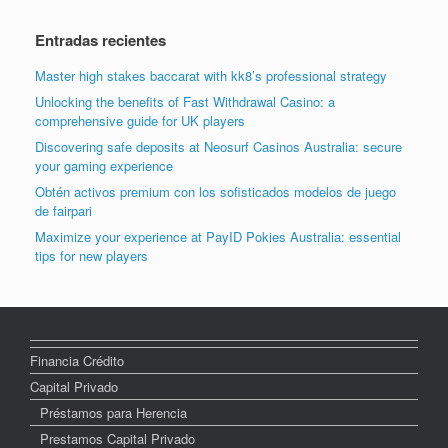
Entradas recientes
Master high stakes baccarat with kk8’s professional strategy
Unlocking the benefits of Fast Withdrawal Casino: a
comprehensive guide for UK players
Discovering safe deposits at Neosurf Casinos Australia: secure
your gaming experience
Obtén activos premium con los sofisticados modelos de juego
de fairpari
Maximize your experience at PayID Pokies Australia: essential
tips for new players
Financia Crédito
Capital Privado
Préstamos para Herencia
Prestamos Capital Privado