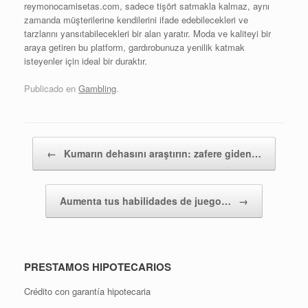
reymonocamisetas.com, sadece tişört satmakla kalmaz, aynı
zamanda müşterilerine kendilerini ifade edebilecekleri ve
tarzlarını yansıtabilecekleri bir alan yaratır. Moda ve kaliteyi bir
araya getiren bu platform, gardırobunuza yenilik katmak
isteyenler için ideal bir duraktır.
Publicado en
Gambling
.
Navegador de artículos
←
Kumarın dehasını araştırın: zafere giden…
Aumenta tus habilidades de juego…
→
PRESTAMOS HIPOTECARIOS
Crédito con garantía hipotecaria