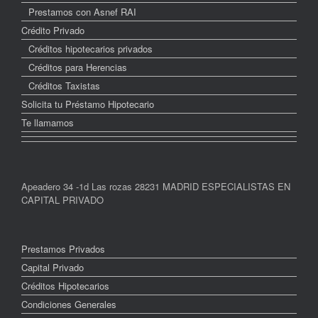
Prestamos con Asnef RAI
Crédito Privado
Créditos hipotecarios privados
Créditos para Herencias
Créditos Taxistas
Solicita tu Préstamo Hipotecario
Te llamamos
Apeadero 34 -1d Las rozas 28231 MADRID ESPECIALISTAS EN
CAPITAL PRIVADO
Prestamos Privados
Capital Privado
Créditos Hipotecarios
Condiciones Generales