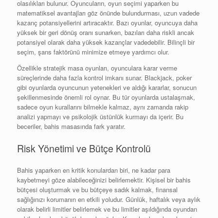
olasılıkları bulunur. Oyuncuların, oyun seçimi yaparken bu
matematiksel avantajları göz önünde bulundurması, uzun vadede
kazanç potansiyellerini artıracaktır. Bazı oyunlar, oyuncuya daha
yüksek bir geri dönüş oranı sunarken, bazıları daha riskli ancak
potansiyel olarak daha yüksek kazançlar vadedebilir. Bilinçli bir
seçim, şans faktörünü minimize etmeye yardımcı olur.
Özellikle stratejik masa oyunları, oyunculara karar verme
süreçlerinde daha fazla kontrol imkanı sunar. Blackjack, poker
gibi oyunlarda oyuncunun yetenekleri ve aldığı kararlar, sonucun
şekillenmesinde önemli rol oynar. Bu tür oyunlarda ustalaşmak,
sadece oyun kurallarını bilmekle kalmaz, aynı zamanda rakip
analizi yapmayı ve psikolojik üstünlük kurmayı da içerir. Bu
beceriler, bahis masasında fark yaratır.
Risk Yönetimi ve Bütçe Kontrolü
Bahis yaparken en kritik konulardan biri, ne kadar para
kaybetmeyi göze alabileceğinizi belirlemektir. Kişisel bir bahis
bütçesi oluşturmak ve bu bütçeye sadık kalmak, finansal
sağlığınızı korumanın en etkili yoludur. Günlük, haftalık veya aylık
olarak belirli limitler belirlemek ve bu limitler aşıldığında oyundan