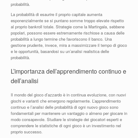
probabilità.
La probabilità di esaurire il proprio capitale aumenta
esponenzialmente se si puntano somme troppo elevate rispetto
al proprio bankroll totale. Strategie come la Martingala, sebbene
popolari, possono essere estremamente rischiose a causa delle
probabilità a lungo termine che favoriscono il banco. Una
gestione prudente, invece, mira a massimizzare il tempo di gioco
e le opportunità, basandosi su un’analisi realistica delle
probabilità.
L’importanza dell’apprendimento continuo e
dell’analisi
Il mondo del gioco d’azzardo è in continua evoluzione, con nuovi
giochi e varianti che emergono regolarmente. L’apprendimento
continuo e l’analisi delle probabilità di ogni nuovo gioco sono
fondamentali per mantenere un vantaggio o almeno per giocare in
modo consapevole. Studiare le strategie dei giocatori esperti e
comprendere le statistiche di ogni gioco è un investimento nel
proprio successo.