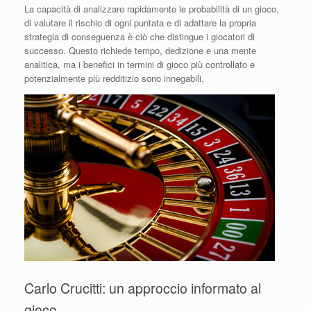
La capacità di analizzare rapidamente le probabilità di un gioco,
di valutare il rischio di ogni puntata e di adattare la propria
strategia di conseguenza è ciò che distingue i giocatori di
successo. Questo richiede tempo, dedizione e una mente
analitica, ma i benefici in termini di gioco più controllato e
potenzialmente più redditizio sono innegabili.
Carlo Crucitti: un approccio informato al
gioco