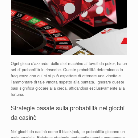
Ogni gioco d’azzardo, dalle slot machine ai tavoli da poker, ha un
set di probabilità intrinseche. Queste probabilità determinano la
frequenza con cui ci si può aspettare di ottenere una vincita e
l’ammontare di tale vincita rispetto alla puntata. Ignorare queste
basi significa giocare alla cieca, affidandosi esclusivamente alla
fortuna.
Strategie basate sulla probabilità nei giochi
da casinò
Nei giochi da casinò come il blackjack, le probabilità giocano un
ruolo cruciale. Esistono strategie matematicamente comprovate,