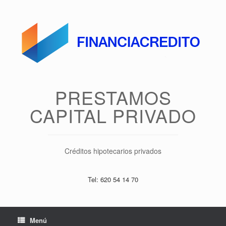
Saltar
al
contenido
PRESTAMOS
CAPITAL PRIVADO
Créditos hipotecarios privados
Tel: 620 54 14 70
Menú