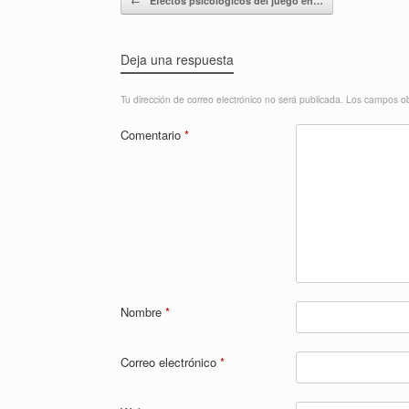
←
Efectos psicológicos del juego en…
Deja una respuesta
Tu dirección de correo electrónico no será publicada.
Los campos ob
Comentario
*
Nombre
*
Correo electrónico
*