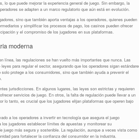
s, lo que puede mejorar la experiencia general de juego. Sin embargo, la
peradores se adapten a un marco regulatorio que aún está en evolución.
jugadores, sino que también aporta ventajas a los operadores, quienes pueden
termediarios y simplificar los procesos de pago, los casinos pueden ofrecer
icipación y el compromiso de los jugadores en sus plataformas.
tria moderna
en línea, las regulaciones se han vuelto más importantes que nunca. Las
leyes para regular el sector, asegurando que los operadores sigan estándare
 solo protege a los consumidores, sino que también ayuda a prevenir el
o.
ntes jurisdicciones. En algunos lugares, las leyes son estrictas y requieren
frecer servicios de juego. En otros, la falta de regulación puede llevar a un
 lo tanto, es crucial que los jugadores elijan plataformas que operen bajo
ado a los operadores a invertir en tecnología que asegura el juego
 los jugadores establecer límites de apuestas y monitorear su
de juego más segura y sostenible. La regulación, aunque a veces vista como
idad para fortalecer la confianza del consumidor en la industria.