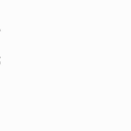
s
o
l