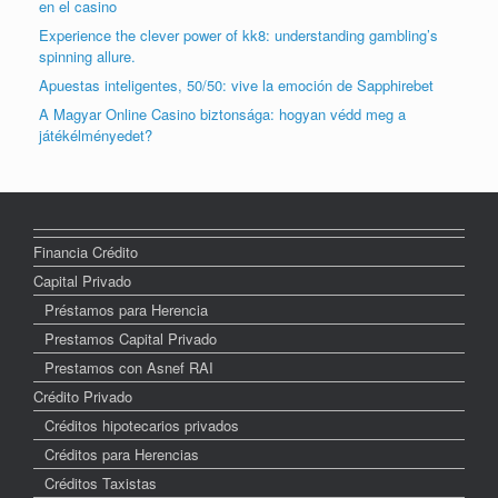
en el casino
Experience the clever power of kk8: understanding gambling’s
spinning allure.
Apuestas inteligentes, 50/50: vive la emoción de Sapphirebet
A Magyar Online Casino biztonsága: hogyan védd meg a
játékélményedet?
Financia Crédito
Capital Privado
Préstamos para Herencia
Prestamos Capital Privado
Prestamos con Asnef RAI
Crédito Privado
Créditos hipotecarios privados
Créditos para Herencias
Créditos Taxistas