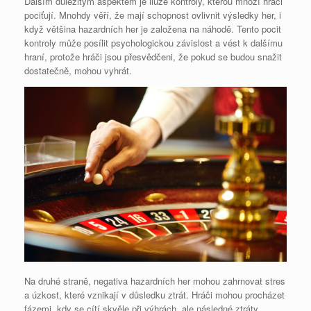
Dalším důležitým aspektem je iluze kontroly, kterou mnozí hráči
pociťují. Mnohdy věří, že mají schopnost ovlivnit výsledky her, i
když většina hazardních her je založena na náhodě. Tento pocit
kontroly může posílit psychologickou závislost a vést k dalšímu
hraní, protože hráči jsou přesvědčeni, že pokud se budou snažit
dostatečně, mohou vyhrát.
Na druhé straně, negativa hazardních her mohou zahrnovat stres
a úzkost, které vznikají v důsledku ztrát. Hráči mohou procházet
fázemi, kdy se cítí skvěle při výhrách, ale následné ztráty