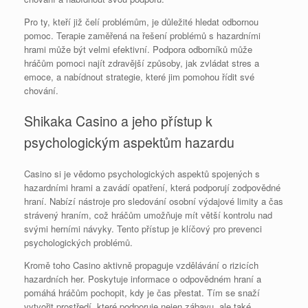
Pro ty, kteří již čelí problémům, je důležité hledat odbornou
pomoc. Terapie zaměřená na řešení problémů s hazardními
hrami může být velmi efektivní. Podpora odborníků může
hráčům pomoci najít zdravější způsoby, jak zvládat stres a
emoce, a nabídnout strategie, které jim pomohou řídit své
chování.
Shikaka Casino a jeho přístup k
psychologickým aspektům hazardu
Casino si je vědomo psychologických aspektů spojených s
hazardními hrami a zavádí opatření, která podporují zodpovědné
hraní. Nabízí nástroje pro sledování osobní výdajové limity a čas
strávený hraním, což hráčům umožňuje mít větší kontrolu nad
svými herními návyky. Tento přístup je klíčový pro prevenci
psychologických problémů.
Kromě toho Casino aktivně propaguje vzdělávání o rizicích
hazardních her. Poskytuje informace o odpovědném hraní a
pomáhá hráčům pochopit, kdy je čas přestat. Tím se snaží
vytvořit prostředí, které podporuje nejen zábavu, ale také