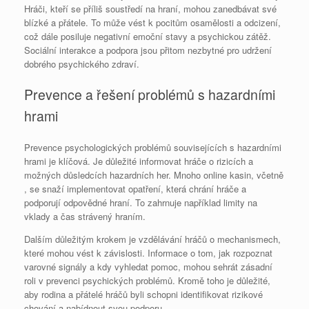
Hráči, kteří se příliš soustředí na hraní, mohou zanedbávat své
blízké a přátele. To může vést k pocitům osamělosti a odcizení,
což dále posiluje negativní emoční stavy a psychickou zátěž.
Sociální interakce a podpora jsou přitom nezbytné pro udržení
dobrého psychického zdraví.
Prevence a řešení problémů s hazardními
hrami
Prevence psychologických problémů souvisejících s hazardními
hrami je klíčová. Je důležité informovat hráče o rizicích a
možných důsledcích hazardních her. Mnoho online kasin, včetně
, se snaží implementovat opatření, která chrání hráče a
podporují odpovědné hraní. To zahrnuje například limity na
vklady a čas strávený hraním.
Dalším důležitým krokem je vzdělávání hráčů o mechanismech,
které mohou vést k závislosti. Informace o tom, jak rozpoznat
varovné signály a kdy vyhledat pomoc, mohou sehrát zásadní
roli v prevenci psychických problémů. Kromě toho je důležité,
aby rodina a přátelé hráčů byli schopni identifikovat rizikové
chování a nabídnout svou podporu.