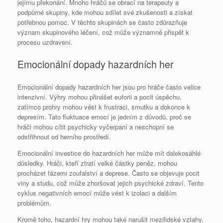
jejímu překonání. Mnoho hráčů se obrací na terapeuty a
podpůrné skupiny, kde mohou sdílet své zkušenosti a získat
potřebnou pomoc. V těchto skupinách se často zdůrazňuje
význam skupinového léčení, což může významně přispět k
procesu uzdravení.
Emocionální dopady hazardních her
Emocionální dopady hazardních her jsou pro hráče často velice
intenzivní. Výhry mohou přinášet euforii a pocit úspěchu,
zatímco prohry mohou vést k frustraci, smutku a dokonce k
depresím. Tato fluktuace emocí je jedním z důvodů, proč se
hráči mohou cítit psychicky vyčerpaní a neschopní se
odstřihnout od herního prostředí.
Emocionální investice do hazardních her může mít dalekosáhlé
důsledky. Hráči, kteří ztratí velké částky peněz, mohou
procházet fázemi zoufalství a deprese. Často se objevuje pocit
viny a studu, což může zhoršovat jejich psychické zdraví. Tento
cyklus negativních emocí může vést k izolaci a dalším
problémům.
Kromě toho, hazardní hry mohou také narušit mezilidské vztahy.