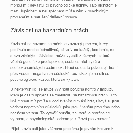
mohou mít devastující psychologické účinky. Tato dichotomie
mezi úspěchem a neúspěchem může vést k psychickým
problémům a narušení duševní pohody.
Závislost na hazardních hrách
Závislost na hazardních hrách je závažný problém, který
postihuje mnoho jednotlivců, ačkoliv ne každý, kdo hraje, se
stává závislým. Závislost může vyústit z různých faktorů,
včetně genetické predispozice, osobnostních rysů a
socioekonomických podmínek. Hráči se často pokoušejí hrát i
přes vědomí negativních důsledků, což ukazuje na silnou
psychologickou vazbu, která se vytváří.
U některých lidí se může vyvinout porucha kontroly impulzů,
která je často spojena se závislostí na hazardních hrách. Tito
lidé mohou mít potíže s odoláváním nutkání hrát, i když si jsou
vědomi negativních důsledků, jako jsou finanční problémy nebo
narušení vztahů. To vytváří spirálu, ze které je obtížné se
vymanit, a psychologická podpora je klíčová pro zotavení.
Přijetí závislosti jako vážného problému je prvním krokem k