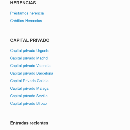
HERENCIAS
Préstamos herencia
Créditos Herencias
CAPITAL PRIVADO
Capital privado Urgente
Capital privado Madrid
Capital privado Valencia
Capital privado Barcelona
Capital Privado Galicia
Capital privado Málaga
Capital privado Sevilla
Capital privado Bilbao
Entradas recientes