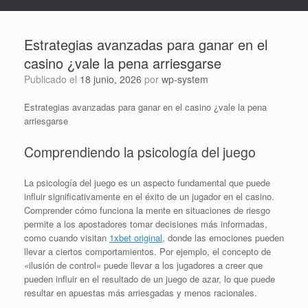
Estrategias avanzadas para ganar en el
casino ¿vale la pena arriesgarse
Publicado el
18 junio, 2026
por
wp-system
Estrategias avanzadas para ganar en el casino ¿vale la pena
arriesgarse
Comprendiendo la psicología del juego
La psicología del juego es un aspecto fundamental que puede
influir significativamente en el éxito de un jugador en el casino.
Comprender cómo funciona la mente en situaciones de riesgo
permite a los apostadores tomar decisiones más informadas,
como cuando visitan
1xbet original
, donde las emociones pueden
llevar a ciertos comportamientos. Por ejemplo, el concepto de
«ilusión de control» puede llevar a los jugadores a creer que
pueden influir en el resultado de un juego de azar, lo que puede
resultar en apuestas más arriesgadas y menos racionales.