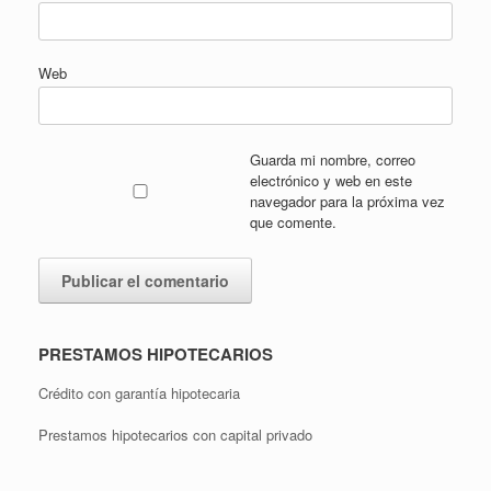
Web
Guarda mi nombre, correo
electrónico y web en este
navegador para la próxima vez
que comente.
PRESTAMOS HIPOTECARIOS
Crédito con garantía hipotecaria
Prestamos hipotecarios con capital privado