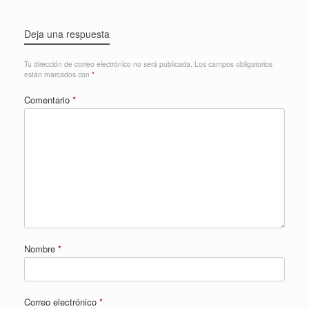
Deja una respuesta
Tu dirección de correo electrónico no será publicada.
Los campos obligatorios
están marcados con
*
Comentario
*
Nombre
*
Correo electrónico
*