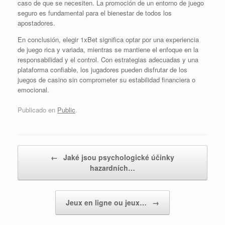
caso de que se necesiten. La promoción de un entorno de juego
seguro es fundamental para el bienestar de todos los
apostadores.
En conclusión, elegir 1xBet significa optar por una experiencia
de juego rica y variada, mientras se mantiene el enfoque en la
responsabilidad y el control. Con estrategias adecuadas y una
plataforma confiable, los jugadores pueden disfrutar de los
juegos de casino sin comprometer su estabilidad financiera o
emocional.
Publicado en
Public
.
Navegador de artículos
←
Jaké jsou psychologické účinky
hazardních…
Jeux en ligne ou jeux…
→