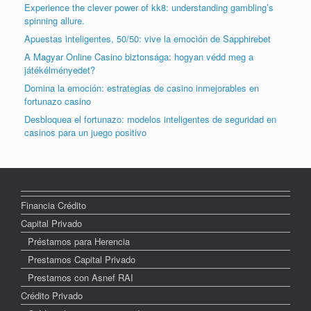
Experience the clever power of kk8: understanding gambling’s
spinning allure.
Apuestas inteligentes, 50/50: vive la emoción de Sapphirebet
A Magyar Online Casino biztonsága: hogyan védd meg a
játékélményedet?
Domina la emoción: estrategias de casino inmejorables en
fortunazo casino
Desbloquea el fortunazo: modelos inteligentes de seguridad en
casinos para un juego positivo
Financia Crédito
Capital Privado
Préstamos para Herencia
Prestamos Capital Privado
Prestamos con Asnef RAI
Crédito Privado