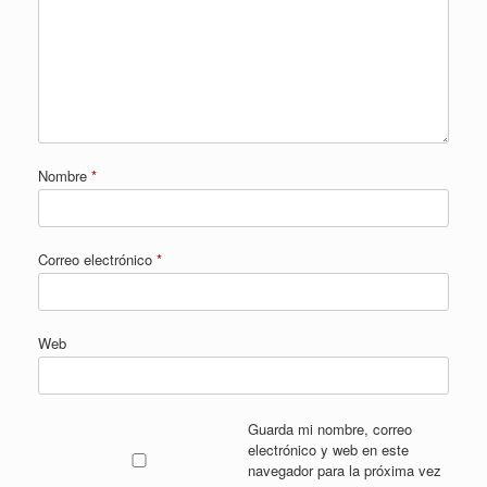
Nombre
*
Correo electrónico
*
Web
Guarda mi nombre, correo
electrónico y web en este
navegador para la próxima vez