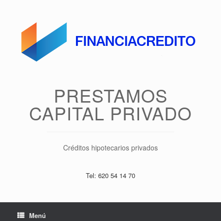
Saltar
al
contenido
PRESTAMOS
CAPITAL PRIVADO
Créditos hipotecarios privados
Tel: 620 54 14 70
Menú