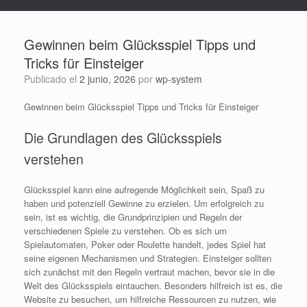
Gewinnen beim Glücksspiel Tipps und
Tricks für Einsteiger
Publicado el
2 junio, 2026
por
wp-system
Gewinnen beim Glücksspiel Tipps und Tricks für Einsteiger
Die Grundlagen des Glücksspiels
verstehen
Glücksspiel kann eine aufregende Möglichkeit sein, Spaß zu
haben und potenziell Gewinne zu erzielen. Um erfolgreich zu
sein, ist es wichtig, die Grundprinzipien und Regeln der
verschiedenen Spiele zu verstehen. Ob es sich um
Spielautomaten, Poker oder Roulette handelt, jedes Spiel hat
seine eigenen Mechanismen und Strategien. Einsteiger sollten
sich zunächst mit den Regeln vertraut machen, bevor sie in die
Welt des Glücksspiels eintauchen. Besonders hilfreich ist es, die
Website zu besuchen, um hilfreiche Ressourcen zu nutzen, wie