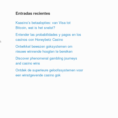
Entradas recientes
Kaasino’s betaalopties: van Visa tot
Bitcoin, wat is het snelst?
Entender las probabilidades y pagos en los
casinos con Honeybetz Casino
n
Ontwikkel bewezen goksystemen om
nieuwe winnende hoogten te bereiken
Discover phenomenal gambling journeys
and casino wins
Ontdek de superieure geloofssystemen voor
een winstgevende casino gok