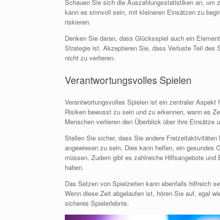
Schauen Sie sich die Auszahlungsstatistiken an, um z
kann es sinnvoll sein, mit kleineren Einsätzen zu be
riskieren.
Denken Sie daran, dass Glücksspiel auch ein Element d
Strategie ist. Akzeptieren Sie, dass Verluste Teil de
nicht zu verlieren.
Verantwortungsvolles Spielen
Verantwortungsvolles Spielen ist ein zentraler Aspekt 
Risiken bewusst zu sein und zu erkennen, wann es Zei
Menschen verlieren den Überblick über ihre Einsätze un
Stellen Sie sicher, dass Sie andere Freizeitaktivitäte
angewiesen zu sein. Dies kann helfen, ein gesundes G
müssen. Zudem gibt es zahlreiche Hilfsangebote und B
haben.
Das Setzen von Spielzeiten kann ebenfalls hilfreich se
Wenn diese Zeit abgelaufen ist, hören Sie auf, egal wie
sicheres Spielerlebnis.