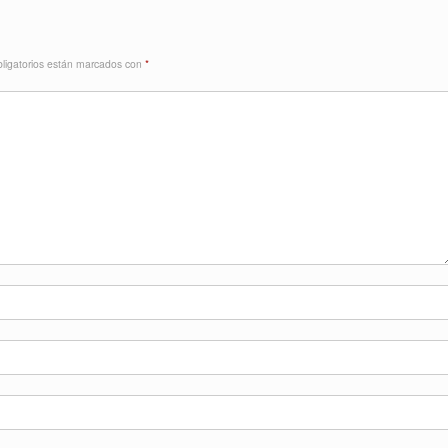
ligatorios están marcados con
*