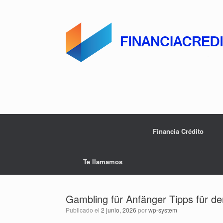
Saltar
al
contenido
Financia Crédito
Te llamamos
Gambling für Anfänger Tipps für de
Publicado el
2 junio, 2026
por
wp-system