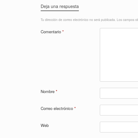
Deja una respuesta
Tu dirección de correo electrónico no será publicada.
Los campos ob
Comentario
*
Nombre
*
Correo electrónico
*
Web