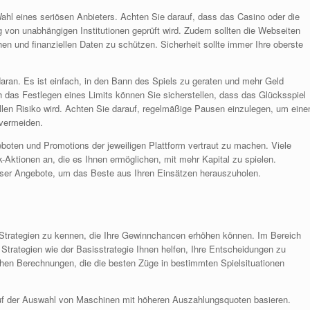
Wahl eines seriösen Anbieters. Achten Sie darauf, dass das Casino oder die
g von unabhängigen Institutionen geprüft wird. Zudem sollten die Webseiten
en und finanziellen Daten zu schützen. Sicherheit sollte immer Ihre oberste
 daran. Es ist einfach, in den Bann des Spiels zu geraten und mehr Geld
h das Festlegen eines Limits können Sie sicherstellen, dass das Glücksspiel
iellen Risiko wird. Achten Sie darauf, regelmäßige Pausen einzulegen, um eine
 vermeiden.
eboten und Promotions der jeweiligen Plattform vertraut zu machen. Viele
ktionen an, die es Ihnen ermöglichen, mit mehr Kapital zu spielen.
ser Angebote, um das Beste aus Ihren Einsätzen herauszuholen.
e Strategien zu kennen, die Ihre Gewinnchancen erhöhen können. Im Bereich
 Strategien wie der Basisstrategie Ihnen helfen, Ihre Entscheidungen zu
hen Berechnungen, die die besten Züge in bestimmten Spielsituationen
 auf der Auswahl von Maschinen mit höheren Auszahlungsquoten basieren.