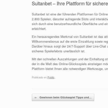
Sultanbet – Ihre Plattform für sicher
Sultanbet ist eine der führenden Plattformen für Online
2.800 Spielen, darunter aufregende Slots und interakt
sich durch eine benutzerfreundliche Oberfläche und ei
erleichtert.
Ein herausragendes Merkmal von Sultanbet ist das at
Willkommensbonus auf die erste Einzahlung sowie re
Darüber hinaus sorgt der 24/7-Support über Live-Chat u
sicheres Spielerlebnis unerlässlich ist.
Mit den schnellen Auszahlungen und der Einhaltung str
der in die Welt des Online-Glücksspiels einsteigen möc
Plattform bietet Ihnen alle notwendigen Werkzeuge, um
Publicado en
Public
.
Navegador de artículos
←
Gewinnen beim Glücksspiel Tipps und…