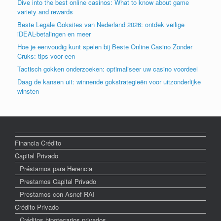
Dive into the best online casinos: What to know about game
variety and rewards
Beste Legale Goksites van Nederland 2026: ontdek veilige
iDEAL-betalingen en meer
Hoe je eenvoudig kunt spelen bij Beste Online Casino Zonder
Cruks: tips voor een
Tactisch gokken onderzoeken: optimaliseer uw casino voordeel
Daag de kansen uit: winnende gokstrategieën voor uitzonderlijke
winsten
Financia Crédito
Capital Privado
Préstamos para Herencia
Prestamos Capital Privado
Prestamos con Asnef RAI
Crédito Privado
Créditos hipotecarios privados