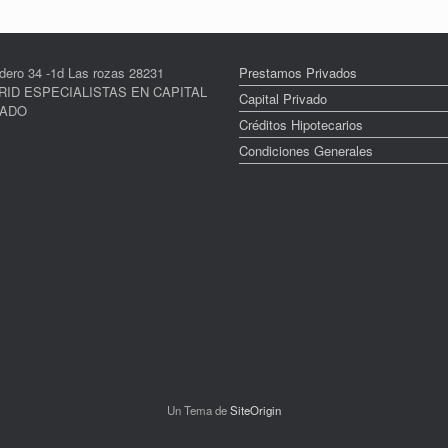
dero 34 -1d Las rozas 28231
Prestamos Privados
ID ESPECIALISTAS EN CAPITAL
Capital Privado
VADO
Créditos Hipotecarios
Condiciones Generales
Un Tema de
SiteOrigin