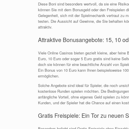
Diese Boni sind besonders wertvoll, da sie eine Risik
können Sie mit dem Bonusgeld oder den Freispielen di
Gelegenheit, sich mit der Spielmechanik vertraut zu m
testen. Die Aussicht auf Gewinne, die Sie behalten k
attraktiv.
Attraktive Bonusangebote: 15, 10 od
Viele Online Casinos bieten gezielt kleine, aber fein
Euro, 10 Euro oder sogar 5 Euro gratis sind keine Se
doch sie können für eine beachtliche Anzahl von Spie
Ein Bonus von 10 Euro kann Ihnen beispielsweise 100 
ermöglichen.
Solche Angebote sind ideal für Spieler, die noch unsich
kostenlose Runden spielen möchten. Die Bedingungen
anfängliche Vorteil, ohne eigenes Geld spielen zu könn
Kunden, und der Spieler hat die Chance auf einen kos
Gratis Freispiele: Ein Tor zu neuen 
Besonders beliebt sind Gratis Freispiele ohne Einzahlu