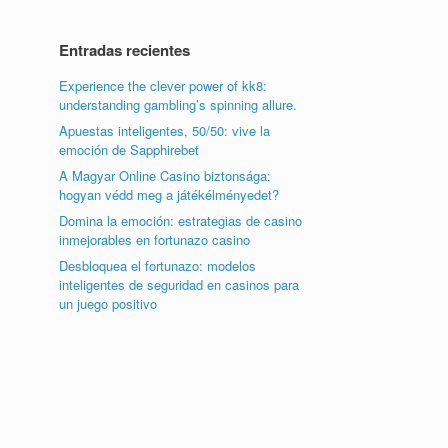
Entradas recientes
Experience the clever power of kk8:
understanding gambling’s spinning allure.
Apuestas inteligentes, 50/50: vive la
emoción de Sapphirebet
A Magyar Online Casino biztonsága:
hogyan védd meg a játékélményedet?
Domina la emoción: estrategias de casino
inmejorables en fortunazo casino
Desbloquea el fortunazo: modelos
inteligentes de seguridad en casinos para
un juego positivo