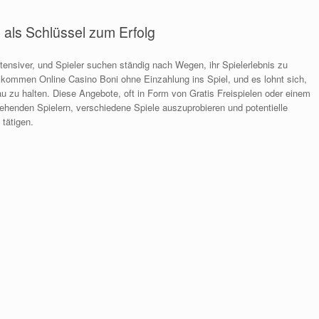
 als Schlüssel zum Erfolg
ensiver, und Spieler suchen ständig nach Wegen, ihr Spielerlebnis zu
r kommen Online Casino Boni ohne Einzahlung ins Spiel, und es lohnt sich,
 zu halten. Diese Angebote, oft in Form von Gratis Freispielen oder einem
ehenden Spielern, verschiedene Spiele auszuprobieren und potentielle
 tätigen.