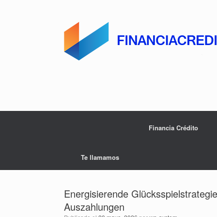
Saltar
al
contenido
Financia Crédito
Te llamamos
Energisierende Glücksspielstrategi
Auszahlungen