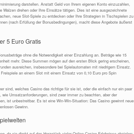
ominimierung darstellen. Anstatt Geld von Ihrem eigenen Konto einzuzahlen,
e Walzen drehen oder Ihre Einsätze tätigen. Dies ist eine ausgezeichnete
achen, neue Slot-Spiele zu entdecken oder Ihre Strategien in Tischspielen zu
önnen (nach Erfüllung der Bonusbedingungen), macht diese Angebote äußerst
er 5 Euro Gratis
e Bonusbeträge ohne die Notwendigkeit einer Einzahlung an. Beträge wie 15
ltenheit mehr. Diese Summen mögen auf den ersten Blick gering erscheinen,
lrunden ausreichen, insbesondere bei Spielautomaten mit niedrigem Einsatz.
Freispiele an einem Slot mit einem Einsatz von 0,10 Euro pro Spin
er sind, welches Casino das richtige für sie ist, oder die einfach nur ein paar
, wie Umsatzanforderungen, sind zwar immer zu beachten, aber der
en, ist unbestreitbar. Es ist eine Win-Win-Situation: Das Casino gewinnt neue
tenlosen Gewinn.
Spielwelten
ng, da sie direkt auf das Herzstück vieler Online Casino Erlebnisse abzielen: