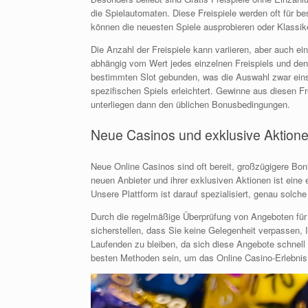
die Spielautomaten. Diese Freispiele werden oft für b
können die neuesten Spiele ausprobieren oder Klassi
Die Anzahl der Freispiele kann variieren, aber auch ein
abhängig vom Wert jedes einzelnen Freispiels und den
bestimmten Slot gebunden, was die Auswahl zwar eins
spezifischen Spiels erleichtert. Gewinne aus diesen 
unterliegen dann den üblichen Bonusbedingungen.
Neue Casinos und exklusive Aktion
Neue Online Casinos sind oft bereit, großzügigere Bon
neuen Anbieter und ihrer exklusiven Aktionen ist eine 
Unsere Plattform ist darauf spezialisiert, genau solc
Durch die regelmäßige Überprüfung von Angeboten für 
sicherstellen, dass Sie keine Gelegenheit verpassen, 
Laufenden zu bleiben, da sich diese Angebote schnell 
besten Methoden sein, um das Online Casino-Erlebnis