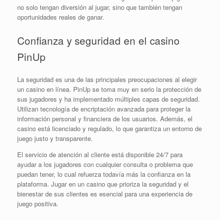
no solo tengan diversión al jugar, sino que también tengan
oportunidades reales de ganar.
Confianza y seguridad en el casino
PinUp
La seguridad es una de las principales preocupaciones al elegir
un casino en línea. PinUp se toma muy en serio la protección de
sus jugadores y ha implementado múltiples capas de seguridad.
Utilizan tecnología de encriptación avanzada para proteger la
información personal y financiera de los usuarios. Además, el
casino está licenciado y regulado, lo que garantiza un entorno de
juego justo y transparente.
El servicio de atención al cliente está disponible 24/7 para
ayudar a los jugadores con cualquier consulta o problema que
puedan tener, lo cual refuerza todavía más la confianza en la
plataforma. Jugar en un casino que prioriza la seguridad y el
bienestar de sus clientes es esencial para una experiencia de
juego positiva.