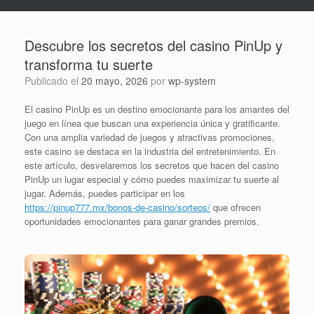
Descubre los secretos del casino PinUp y
transforma tu suerte
Publicado el
20 mayo, 2026
por
wp-system
El casino PinUp es un destino emocionante para los amantes del
juego en línea que buscan una experiencia única y gratificante.
Con una amplia variedad de juegos y atractivas promociones,
este casino se destaca en la industria del entretenimiento. En
este artículo, desvelaremos los secretos que hacen del casino
PinUp un lugar especial y cómo puedes maximizar tu suerte al
jugar. Además, puedes participar en los
https://pinup777.mx/bonos-de-casino/sorteos/
que ofrecen
oportunidades emocionantes para ganar grandes premios.