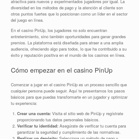
atractiva para nuevos y experimentados jugadores por igual. La
diversidad en los métodos de pago y la atención al cliente son
otros puntos fuertes que lo posicionan como un líder en el sector
del juego en línea.
En el casino PinUp, los jugadores no solo encuentran
entretenimiento, sino también oportunidades para ganar grandes
premios. La plataforma está diseñada para atraer a una amplia
audiencia, ofreciendo algo para todos, lo que ha contribuido a su
éxito y reputación positiva en el mundo de los casinos en línea.
Cómo empezar en el casino PinUp
Comenzar a jugar en el casino PinUp es un proceso sencillo que
cualquier persona puede seguir. Aquí te presentamos los pasos
básicos para que puedas transformarte en un jugador y optimizar
tu experiencia:
Crear una cuenta:
Visita el sitio web de PinUp y regístrate
proporcionando tus datos personales básicos.
Verificar tu identidad:
Asegúrate de verificar tu cuenta para
garantizar la seguridad y cumplimiento de las normativas.
Realizar un depósito:
Selecciona un método de pago y