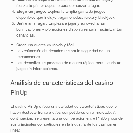
realiza tu primer depósito para comenzar a jugar.
Elegir un juego:
Explora la amplia gama de juegos
disponibles que incluye tragamonedas, ruleta y blackjack.
Disfrutar y jugar:
Empieza a jugar y aprovecha las
bonificaciones y promociones disponibles para maximizar tus
ganancias.
Crear una cuenta es rápido y fácil.
La verificación de identidad mejora la seguridad de tus
transacciones.
Los depósitos se procesan de manera rápida, permitiendo un
juego sin interrupciones.
Análisis de características del casino
PinUp
El casino PinUp ofrece una variedad de características que lo
hacen destacar frente a otros competidores en el mercado. A
continuación, se presenta una comparación entre PinUp y dos de
sus principales competidores en la industria de los casinos en
línea: