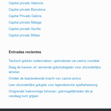
Capital privado Valencia
Capital privado Barcelona
Capital Privado Galicia
Capital privado Málaga
Capital privado Sevilla
Capital privado Bilbao
Entradas recientes
Tactisch gokken onderzoeken: optimaliseer uw casino voordeel
Daag de kansen uit: winnende gokstrategieën voor uitzonderlijke
winsten
Ontdek de baanbrekende kracht van casino-activa
Leer uitzonderlijke gokgids voor legendarische spelbeheersing
Ontgrendel toekomstige fortuinen: gokmogelijkheden die je
vandaag kunt grijpen