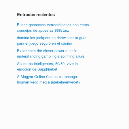
Entradas recientes
Busca ganancias extraordinarias con estos
consejos de apuestas 888starz
domina los jackpots en dartwinner tu guía
para el juego seguro en el casino
Experience the clever power of kk8:
understanding gambling’s spinning allure.
Apuestas inteligentes, 50/50: vive la
emoción de Sapphirebet
A Magyar Online Casino biztonsága:
hogyan védd meg a játékélményedet?