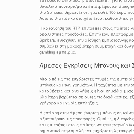
Το Ποσοστό Επιστροφής στον Παίκτη, ή RTP, είν
συνολικά πονταρίσματα επιστρέφονται στους π
στο Spinbara, σημαίνει ότι για κάθε 100 ευρώ π
Αυτό το στατιστικό στοιχείο είναι καθοριστικό 
Η κατανόηση του RTP επιτρέπει στους παίκτες ν
ρεαλιστικές προσδοκίες. Επιπλέον, πλατφόρμες
Spinbara, ενισχύουν την αίσθηση εμπιστοσύνης κ
συμβάλει στη μακροβιότερη συμμετοχή και δυνη
gambling εμπειρία.
Άμεσες Εγκρίσεις Μπόνους και
Μια από τις πιο ευχάριστες πτυχές της εμπειρία
μπόνους και των χρημάτων. Η ταχύτητα με την 
καταθέσεις και αναλήψεις είναι σημάδια μιας π
ιδιαίτερη βαρύτητα σε αυτές τις διαδικασίες, 
γρήγορα και χωρίς εκπλήξεις.
Η εστίαση στην άμεση έγκριση μπόνους σημαίνει
αξιοποιήσουν τις προσφορές. Ομοίως, η διαφάν
και επιτρέπει στους παίκτες να επικεντρωθούν 
σημαντικά στην ομαλή και ευχάριστη λειτουργ