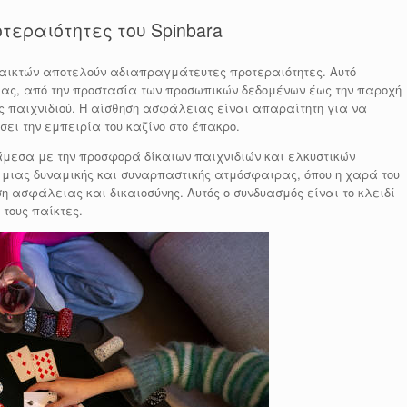
τεραιότητες του Spinbara
παικτών αποτελούν αδιαπραγμάτευτες προτεραιότητες. Αυτό
μας, από την προστασία των προσωπικών δεδομένων έως την παροχή
 παιχνιδιού. Η αίσθηση ασφάλειας είναι απαραίτητη για να
ει την εμπειρία του καζίνο στο έπακρο.
άμεσα με την προσφορά δίκαιων παιχνιδιών και ελκυστικών
α μιας δυναμικής και συναρπαστικής ατμόσφαιρας, όπου η χαρά του
η ασφάλειας και δικαιοσύνης. Αυτός ο συνδυασμός είναι το κλειδί
τους παίκτες.