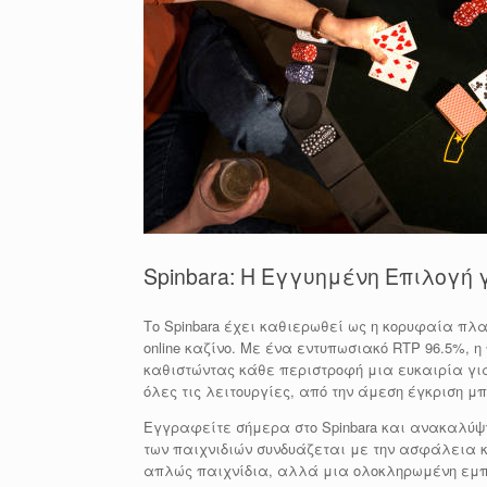
Spinbara: Η Εγγυημένη Επιλογή 
Το Spinbara έχει καθιερωθεί ως η κορυφαία πλ
online καζίνο. Με ένα εντυπωσιακό RTP 96.5%, 
καθιστώντας κάθε περιστροφή μια ευκαιρία για
όλες τις λειτουργίες, από την άμεση έγκριση 
Εγγραφείτε σήμερα στο Spinbara και ανακαλύψ
των παιχνιδιών συνδυάζεται με την ασφάλεια 
απλώς παιχνίδια, αλλά μια ολοκληρωμένη εμπει