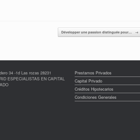
Développer une passion distinguée pour…
→
dero 34 -1d Las rozas 28231
Prestamos Privados
ID ESPECIALISTAS EN CAPITAL
Capital Privado
VADO
Créditos Hipotecarios
Condiciones Generales