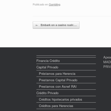
Publicado en
Gambling
.
Navegador de artículos
←
Embark on a casino rush:…
Apea
Financia Crédito
MADR
PRI
Capital Privado
Préstamos para Herencia
Prestamos Capital Privado
Prestamos con Asnef RAI
Crédito Privado
Créditos hipotecarios privados
Créditos para Herencias