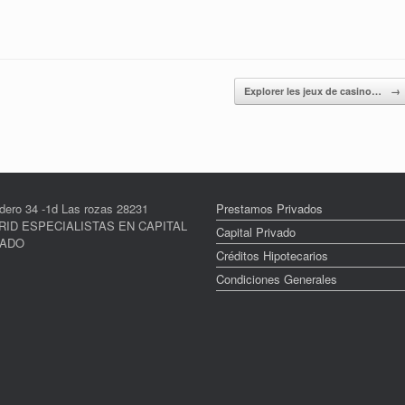
Explorer les jeux de casino…
→
dero 34 -1d Las rozas 28231
Prestamos Privados
ID ESPECIALISTAS EN CAPITAL
Capital Privado
VADO
Créditos Hipotecarios
Condiciones Generales