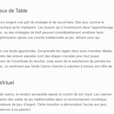
Jeux de Table
no exigent une part de stratégie et de savoir-faire. Des jeux comme le
tactique qu’ils impliquent. Les joueurs qui s’investissent dans l’apprentissage
s, ou des stratégies de bluff peuvent considérablement améliorer leurs
timisation ajoute une couche intellectuelle au jeu, attirant ceux qui
t une étude approfondie. Comprendre les règles dans leurs moindres détails,
ndre des erreurs passées sont des étapes cruciales pour tout joueur
ent de l’incertitude du résultat, mais aussi de la satisfaction de prendre les
its, un sentiment que Verde Casino cherche à valoriser à travers son offre de
Virtuel
de casino, le rendant accessible depuis le confort de son foyer. Les casinos
ation des salles de jeu traditionnelles dans un environnement numérique,
mateurs de jeux d’argent. Cette transition a démocratisé l’accès aux jeux,
’adonner à sa passion.