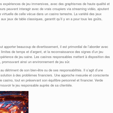
s expériences de jeu immersives, avec des graphismes de haute qualité et
ueurs peuvent interagir avec de vrais croupiers via streaming vidéo, ajoutent
 virtuelle de celle vécue dans un casino terrestre. La variété des jeux
ux jeux de table classiques, garantit qu’il y en a pour tous les goûts,
eut apporter beaucoup de divertissement, il est primordial de l’aborder avec
e limites de temps et d’argent, et la reconnaissance des signes d’un jeu
xpérience de jeu saine. Les casinos responsables mettent à disposition des
es, promouvant ainsi un environnement de jeu sûr.
 au détriment de son bien-être ou de ses responsabilités. Il s’agit d’une
ne solution à des problèmes financiers. Une approche mesurée et consciente
de casino, tout en préservant son équilibre personnel et financier. Verde
ouvoir le jeu responsable auprès de sa clientèle.