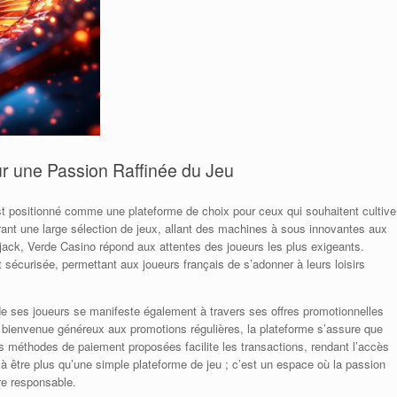
ur une Passion Raffinée du Jeu
st positionné comme une plateforme de choix pour ceux qui souhaitent cultive
rant une large sélection de jeux, allant des machines à sous innovantes aux
ckjack, Verde Casino répond aux attentes des joueurs les plus exigeants.
et sécurisée, permettant aux joueurs français de s’adonner à leurs loisirs
e ses joueurs se manifeste également à travers ses offres promotionnelles
e bienvenue généreux aux promotions régulières, la plateforme s’assure que
des méthodes de paiement proposées facilite les transactions, rendant l’accès
à être plus qu’une simple plateforme de jeu ; c’est un espace où la passion
re responsable.