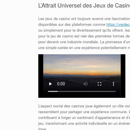
L’Attrait Universel des Jeux de Casi
Les jeux de casino ont toujours exercé une fascination p
disponibles sur des plateformes comme
https://verde
ou simplement pour le divertissement qu’ils offrent, le
pour le jeu de casino est née des premières formes de 
pour devenir une industrie mondiale. La promesse d’une
une simple soirée en une expérience potentiellement 
L’aspect social des casinos joue également un rôle non
rassemblent pour partager une expérience commune. L’in
contribuent à forger un sentiment d’appartenance et d’
jeu, transformant une activité individuelle en un évén
ligne.