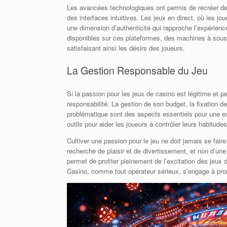
Les avancées technologiques ont permis de recréer de
des interfaces intuitives. Les jeux en direct, où les jo
une dimension d’authenticité qui rapproche l’expérience
disponibles sur ces plateformes, des machines à sous a
satisfaisant ainsi les désirs des joueurs.
La Gestion Responsable du Jeu
Si la passion pour les jeux de casino est légitime et p
responsabilité. La gestion de son budget, la fixation d
problématique sont des aspects essentiels pour une e
outils pour aider les joueurs à contrôler leurs habitud
Cultiver une passion pour le jeu ne doit jamais se faire
recherche de plaisir et de divertissement, et non d’u
permet de profiter pleinement de l’excitation des jeux 
Casino, comme tout opérateur sérieux, s’engage à prom