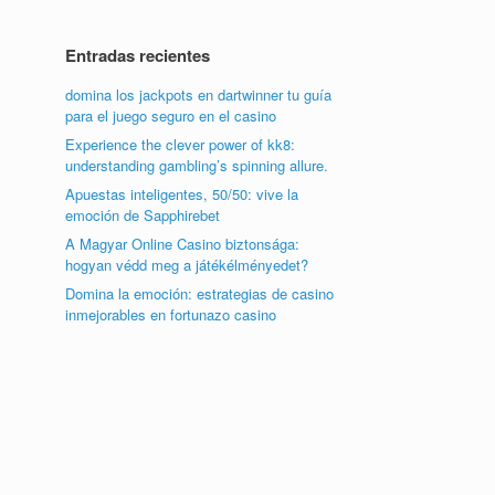
Entradas recientes
domina los jackpots en dartwinner tu guía
para el juego seguro en el casino
Experience the clever power of kk8:
understanding gambling’s spinning allure.
Apuestas inteligentes, 50/50: vive la
emoción de Sapphirebet
A Magyar Online Casino biztonsága:
hogyan védd meg a játékélményedet?
Domina la emoción: estrategias de casino
inmejorables en fortunazo casino