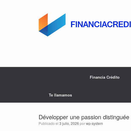
Saltar
al
contenido
Financia Crédito
Te llamamos
Développer une passion distinguée 
Publicado el
3 julio, 2026
por
wp-system