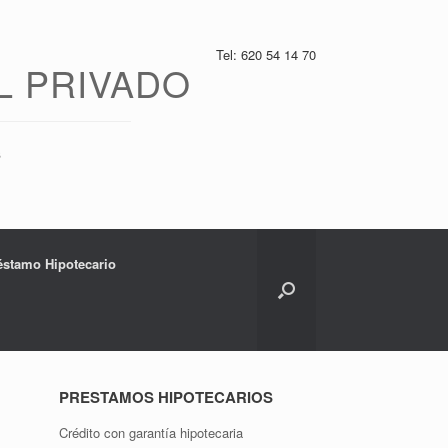
Tel: 620 54 14 70
L PRIVADO
s
réstamo Hipotecario
PRESTAMOS HIPOTECARIOS
Crédito con garantía hipotecaria