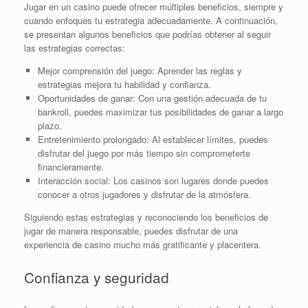
Jugar en un casino puede ofrecer múltiples beneficios, siempre y
cuando enfoques tu estrategia adecuadamente. A continuación,
se presentan algunos beneficios que podrías obtener al seguir
las estrategias correctas:
Mejor comprensión del juego: Aprender las reglas y
estrategias mejora tu habilidad y confianza.
Oportunidades de ganar: Con una gestión adecuada de tu
bankroll, puedes maximizar tus posibilidades de ganar a largo
plazo.
Entretenimiento prolongado: Al establecer límites, puedes
disfrutar del juego por más tiempo sin comprometerte
financieramente.
Interacción social: Los casinos son lugares donde puedes
conocer a otros jugadores y disfrutar de la atmósfera.
Siguiendo estas estrategias y reconociendo los beneficios de
jugar de manera responsable, puedes disfrutar de una
experiencia de casino mucho más gratificante y placentera.
Confianza y seguridad