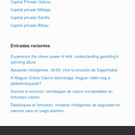
Capital Privado Galicia
Capital privado Málaga
Capital privado Sevilla
Capital privado Bilbao
Entradas recientes
Experience the clever power of kk8: understanding gambling’s
spinning allure.
Apuestas inteligentes, 50/50: vive la emoción de Sapphirebet
A Magyar Online Casino biztonsága: hogyan védd meg a
játékélményedet?
Domina la emoción: estrategias de casino inmejorables en
fortunazo casino
Desbloquea el fortunazo: modelos inteligentes de seguridad en
casinos para un juego positivo