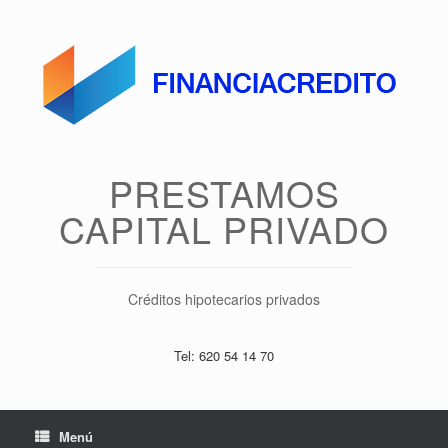
Saltar
al
contenido
PRESTAMOS
CAPITAL PRIVADO
Créditos hipotecarios privados
Tel: 620 54 14 70
Menú