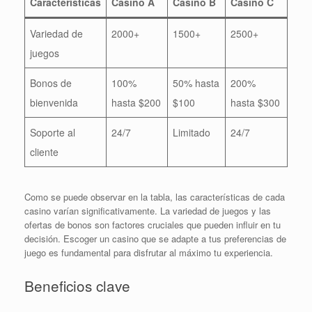
Características
Casino A
Casino B
Casino C
Variedad de
2000+
1500+
2500+
juegos
Bonos de
100%
50% hasta
200%
bienvenida
hasta $200
$100
hasta $300
Soporte al
24/7
Limitado
24/7
cliente
Como se puede observar en la tabla, las características de cada
casino varían significativamente. La variedad de juegos y las
ofertas de bonos son factores cruciales que pueden influir en tu
decisión. Escoger un casino que se adapte a tus preferencias de
juego es fundamental para disfrutar al máximo tu experiencia.
Beneficios clave