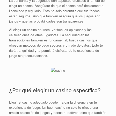
La confianza y la seguridad son aspectos cruciales a la hora de
elegir un casino. Asegúrate de que el casino esté debidamente
licenciado y regulado. Esto no solo garantiza que tus fondos
están seguros, sino que también asegura que los juegos son
justos y que las probabilidades son transparentes.
Al elegir un casino en línea, verifica las opiniones y las
calificaciones de otros jugadores. La seguridad en las
transacciones también es fundamental; busca casinos que
ofrezcan métodos de pago seguros y cifrado de datos. Esto te
dará tranquilidad y te permitirá disfrutar de tu experiencia de
juego sin preocupaciones.
¿Por qué elegir un casino específico?
Elegir el casino adecuado puede marcar la diferencia en tu
experiencia de juego. Un buen casino no solo te ofrece una
amplia selección de juegos y bonos atractivos, sino que también