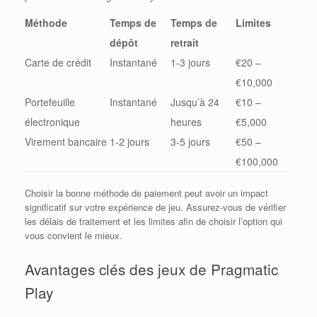
Méthode
Temps de
Temps de
Limites
dépôt
retrait
Carte de crédit
Instantané
1-3 jours
€20 –
€10,000
Portefeuille
Instantané
Jusqu’à 24
€10 –
électronique
heures
€5,000
Virement bancaire
1-2 jours
3-5 jours
€50 –
€100,000
Choisir la bonne méthode de paiement peut avoir un impact
significatif sur votre expérience de jeu. Assurez-vous de vérifier
les délais de traitement et les limites afin de choisir l’option qui
vous convient le mieux.
Avantages clés des jeux de Pragmatic
Play