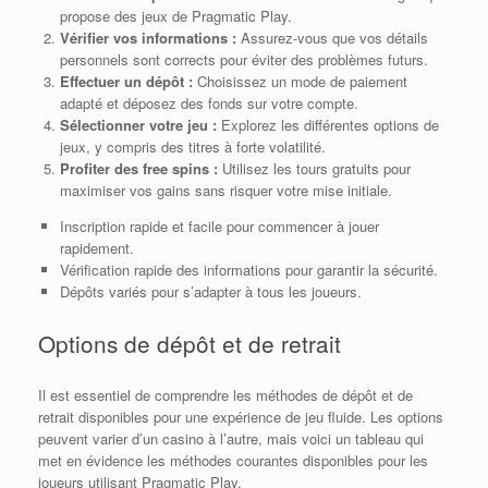
propose des jeux de Pragmatic Play.
Vérifier vos informations :
Assurez-vous que vos détails
personnels sont corrects pour éviter des problèmes futurs.
Effectuer un dépôt :
Choisissez un mode de paiement
adapté et déposez des fonds sur votre compte.
Sélectionner votre jeu :
Explorez les différentes options de
jeux, y compris des titres à forte volatilité.
Profiter des free spins :
Utilisez les tours gratuits pour
maximiser vos gains sans risquer votre mise initiale.
Inscription rapide et facile pour commencer à jouer
rapidement.
Vérification rapide des informations pour garantir la sécurité.
Dépôts variés pour s’adapter à tous les joueurs.
Options de dépôt et de retrait
Il est essentiel de comprendre les méthodes de dépôt et de
retrait disponibles pour une expérience de jeu fluide. Les options
peuvent varier d’un casino à l’autre, mais voici un tableau qui
met en évidence les méthodes courantes disponibles pour les
joueurs utilisant Pragmatic Play.