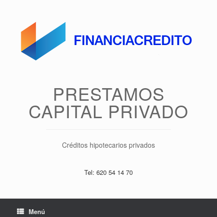
Saltar
al
contenido
PRESTAMOS
CAPITAL PRIVADO
Créditos hipotecarios privados
Tel: 620 54 14 70
Menú