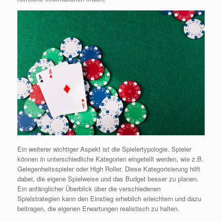
Ein weiterer wichtiger Aspekt ist die Spielertypologie. Spieler
können in unterschiedliche Kategorien eingeteilt werden, wie z.B.
Gelegenheitsspieler oder High Roller. Diese Kategorisierung hilft
dabei, die eigene Spielweise und das Budget besser zu planen.
Ein anfänglicher Überblick über die verschiedenen
Spielstrategien kann den Einstieg erheblich erleichtern und dazu
beitragen, die eigenen Erwartungen realistisch zu halten.