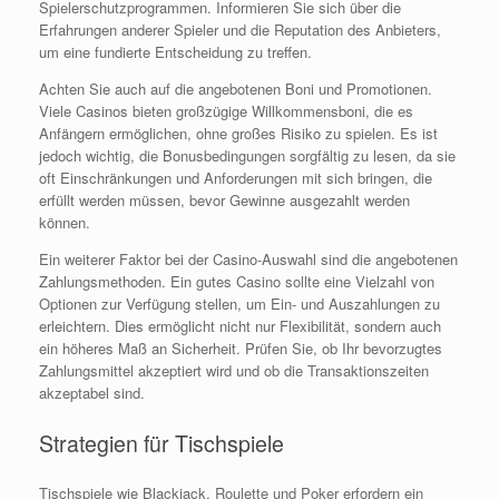
Spielerschutzprogrammen. Informieren Sie sich über die
Erfahrungen anderer Spieler und die Reputation des Anbieters,
um eine fundierte Entscheidung zu treffen.
Achten Sie auch auf die angebotenen Boni und Promotionen.
Viele Casinos bieten großzügige Willkommensboni, die es
Anfängern ermöglichen, ohne großes Risiko zu spielen. Es ist
jedoch wichtig, die Bonusbedingungen sorgfältig zu lesen, da sie
oft Einschränkungen und Anforderungen mit sich bringen, die
erfüllt werden müssen, bevor Gewinne ausgezahlt werden
können.
Ein weiterer Faktor bei der Casino-Auswahl sind die angebotenen
Zahlungsmethoden. Ein gutes Casino sollte eine Vielzahl von
Optionen zur Verfügung stellen, um Ein- und Auszahlungen zu
erleichtern. Dies ermöglicht nicht nur Flexibilität, sondern auch
ein höheres Maß an Sicherheit. Prüfen Sie, ob Ihr bevorzugtes
Zahlungsmittel akzeptiert wird und ob die Transaktionszeiten
akzeptabel sind.
Strategien für Tischspiele
Tischspiele wie Blackjack, Roulette und Poker erfordern ein