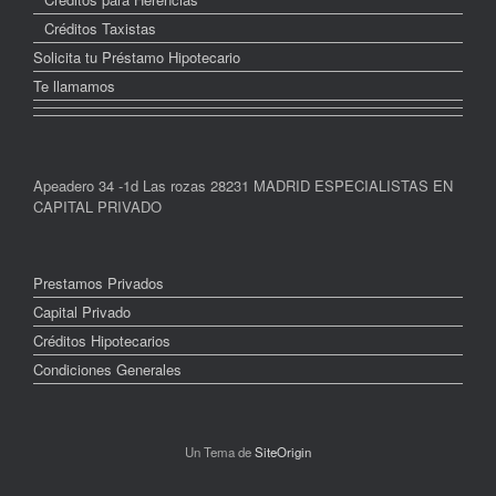
Créditos Taxistas
Solicita tu Préstamo Hipotecario
Te llamamos
Apeadero 34 -1d Las rozas 28231 MADRID ESPECIALISTAS EN
CAPITAL PRIVADO
Prestamos Privados
Capital Privado
Créditos Hipotecarios
Condiciones Generales
Un Tema de
SiteOrigin