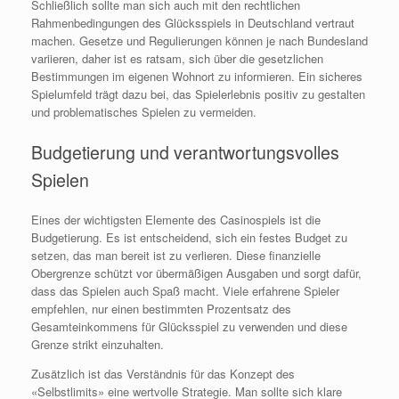
Schließlich sollte man sich auch mit den rechtlichen
Rahmenbedingungen des Glücksspiels in Deutschland vertraut
machen. Gesetze und Regulierungen können je nach Bundesland
variieren, daher ist es ratsam, sich über die gesetzlichen
Bestimmungen im eigenen Wohnort zu informieren. Ein sicheres
Spielumfeld trägt dazu bei, das Spielerlebnis positiv zu gestalten
und problematisches Spielen zu vermeiden.
Budgetierung und verantwortungsvolles
Spielen
Eines der wichtigsten Elemente des Casinospiels ist die
Budgetierung. Es ist entscheidend, sich ein festes Budget zu
setzen, das man bereit ist zu verlieren. Diese finanzielle
Obergrenze schützt vor übermäßigen Ausgaben und sorgt dafür,
dass das Spielen auch Spaß macht. Viele erfahrene Spieler
empfehlen, nur einen bestimmten Prozentsatz des
Gesamteinkommens für Glücksspiel zu verwenden und diese
Grenze strikt einzuhalten.
Zusätzlich ist das Verständnis für das Konzept des
«Selbstlimits» eine wertvolle Strategie. Man sollte sich klare