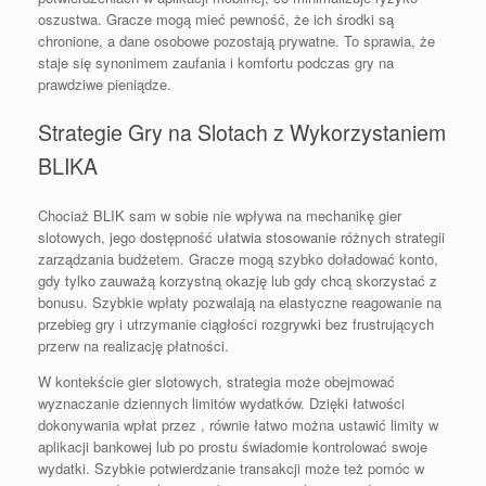
oszustwa. Gracze mogą mieć pewność, że ich środki są
chronione, a dane osobowe pozostają prywatne. To sprawia, że
staje się synonimem zaufania i komfortu podczas gry na
prawdziwe pieniądze.
Strategie Gry na Slotach z Wykorzystaniem
BLIKA
Chociaż BLIK sam w sobie nie wpływa na mechanikę gier
slotowych, jego dostępność ułatwia stosowanie różnych strategii
zarządzania budżetem. Gracze mogą szybko doładować konto,
gdy tylko zauważą korzystną okazję lub gdy chcą skorzystać z
bonusu. Szybkie wpłaty pozwalają na elastyczne reagowanie na
przebieg gry i utrzymanie ciągłości rozgrywki bez frustrujących
przerw na realizację płatności.
W kontekście gier slotowych, strategia może obejmować
wyznaczanie dziennych limitów wydatków. Dzięki łatwości
dokonywania wpłat przez , równie łatwo można ustawić limity w
aplikacji bankowej lub po prostu świadomie kontrolować swoje
wydatki. Szybkie potwierdzanie transakcji może też pomóc w