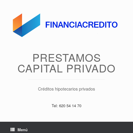
Saltar
al
contenido
PRESTAMOS
CAPITAL PRIVADO
Créditos hipotecarios privados
Tel: 620 54 14 70
Menú