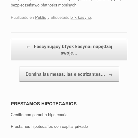
bezpieczeństwo płatności mobilnych.
Publicado en
Public
y etiquetado
blik kasyno
.
Navegador de artículos
←
Fascynujący błysk kasyna: napędzaj
swoje…
Domina las mesas: las electrizantes…
→
PRESTAMOS HIPOTECARIOS
Crédito con garantía hipotecaria
Prestamos hipotecarios con capital privado