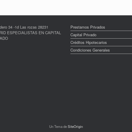
dero 34 -1d Las rozas 28231
Prestamos Privados
ID ESPECIALISTAS EN CAPITAL
Capital Privado
VADO
Créditos Hipotecarios
Condiciones Generales
Un Tema de
SiteOrigin