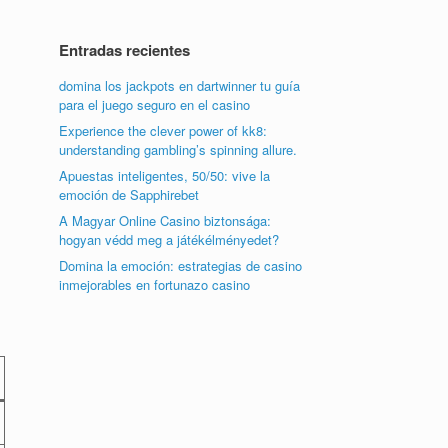
Entradas recientes
domina los jackpots en dartwinner tu guía
para el juego seguro en el casino
Experience the clever power of kk8:
understanding gambling’s spinning allure.
Apuestas inteligentes, 50/50: vive la
emoción de Sapphirebet
A Magyar Online Casino biztonsága:
hogyan védd meg a játékélményedet?
Domina la emoción: estrategias de casino
inmejorables en fortunazo casino