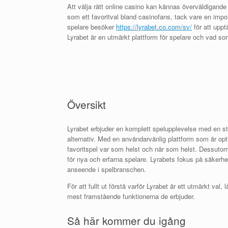
Att välja rätt online casino kan kännas överväldigande 
som ett favoritval bland casinofans, tack vare en imp
spelare besöker
https://lyrabet.co.com/sv/
för att uppt
Lyrabet är en utmärkt plattform för spelare och vad so
Översikt
Lyrabet erbjuder en komplett spelupplevelse med en sto
alternativ. Med en användarvänlig plattform som är opt
favoritspel var som helst och när som helst. Dessuto
för nya och erfarna spelare. Lyrabets fokus på säkerhe
anseende i spelbranschen.
För att fullt ut förstå varför Lyrabet är ett utmärkt v
mest framstående funktionerna de erbjuder.
Så här kommer du igång