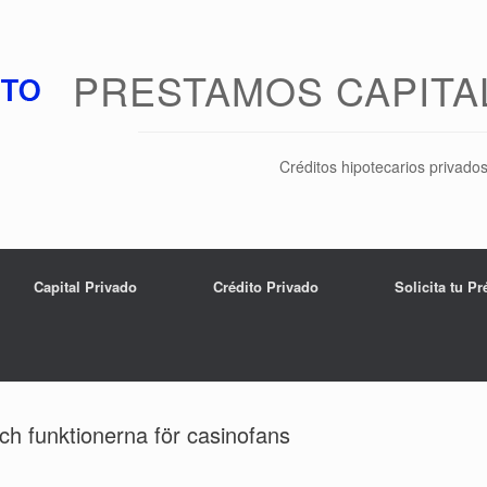
PRESTAMOS CAPITA
Créditos hipotecarios privado
Capital Privado
Crédito Privado
Solicita tu P
och funktionerna för casinofans