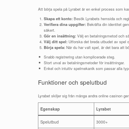
Att börja spela på Lyrabet är en enkel process som kan
Skapa ett konto:
Besök Lyrabets hemsida och regist
Verifiera dina uppgifter:
Bekräfta din identitet geno
säkert.
Gör en insättning:
Välj en betalningsmetod och sätt
Välj ditt spel:
Utforska det breda utbudet av spel o
Börja spela:
När du har valt spel, är det bara att b
Snabb registrering utan komplicerade steg.
Stort urval av betalningsmetoder för insättningar.
Enkel och intuitiv spelmekanik som passar alla typ
Funktioner och spelutbud
Lyrabet skiljer sig från många andra online casinon ge
Egenskap
Lyrabet
Spelutbud
3000+