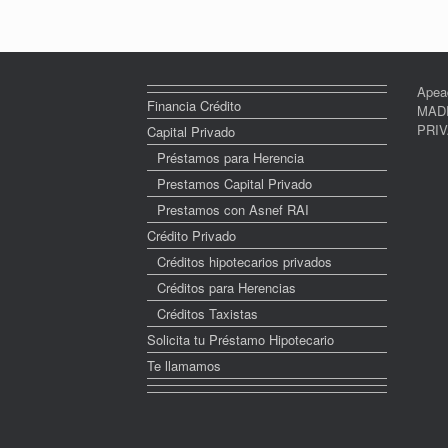
Apea
Financia Crédito
MADR
PRI
Capital Privado
Préstamos para Herencia
Prestamos Capital Privado
Prestamos con Asnef RAI
Crédito Privado
Créditos hipotecarios privados
Créditos para Herencias
Créditos Taxistas
Solicita tu Préstamo Hipotecario
Te llamamos