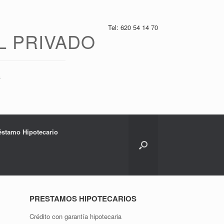
Tel: 620 54 14 70
L PRIVADO
s
réstamo Hipotecario
PRESTAMOS HIPOTECARIOS
Crédito con garantía hipotecaria