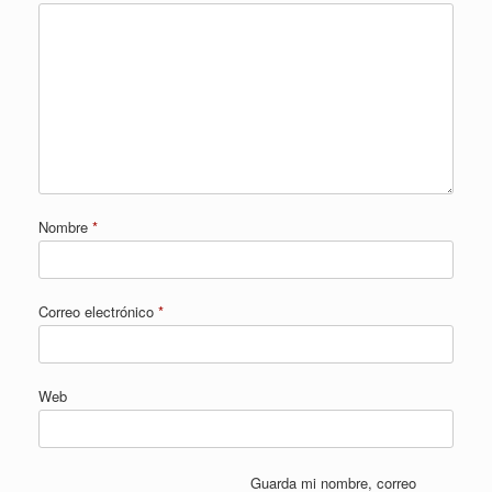
Nombre
*
Correo electrónico
*
Web
Guarda mi nombre, correo