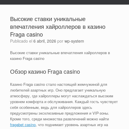
Высокие ставки уникальные
впечатления хайроллеров в казино
Fraga casino
Publicado el
6 abril, 2026
por
wp-system
Высокие ставки уникальные впечатления хайроллеров в
казино Fraga casino
Обзор казино Fraga casino
Казино Fraga casino стало настоящей жемчужиной для
любителей азартных игр. Оно предлагает уникальную
атмосферу, где хайроллеры могут наслаждаться высоким
уровнем комфорта и обслуживания. Каждый гость чувствует
себя особенным, ведь для хайроллеров здесь
предусмотрены эксклюзивные предложения и VIP-зоны.
Кроме того, среди множества развлечений можно найти
fragabet casino
, что поднимает уровень азартных игр на