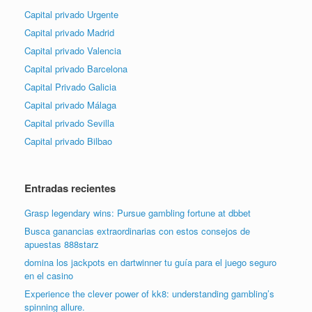
Capital privado Urgente
Capital privado Madrid
Capital privado Valencia
Capital privado Barcelona
Capital Privado Galicia
Capital privado Málaga
Capital privado Sevilla
Capital privado Bilbao
Entradas recientes
Grasp legendary wins: Pursue gambling fortune at dbbet
Busca ganancias extraordinarias con estos consejos de
apuestas 888starz
domina los jackpots en dartwinner tu guía para el juego seguro
en el casino
Experience the clever power of kk8: understanding gambling’s
spinning allure.