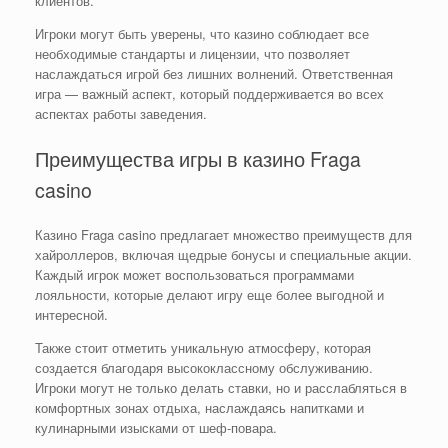
клиентов.
Игроки могут быть уверены, что казино соблюдает все
необходимые стандарты и лицензии, что позволяет
наслаждаться игрой без лишних волнений. Ответственная
игра — важный аспект, который поддерживается во всех
аспектах работы заведения.
Преимущества игры в казино Fraga
casino
Казино Fraga casino предлагает множество преимуществ для
хайроллеров, включая щедрые бонусы и специальные акции.
Каждый игрок может воспользоваться программами
лояльности, которые делают игру еще более выгодной и
интересной.
Также стоит отметить уникальную атмосферу, которая
создается благодаря высококлассному обслуживанию.
Игроки могут не только делать ставки, но и расслабляться в
комфортных зонах отдыха, наслаждаясь напитками и
кулинарными изысками от шеф-повара.