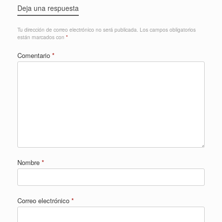
Deja una respuesta
Tu dirección de correo electrónico no será publicada.
Los campos obligatorios
están marcados con
*
Comentario
*
Nombre
*
Correo electrónico
*