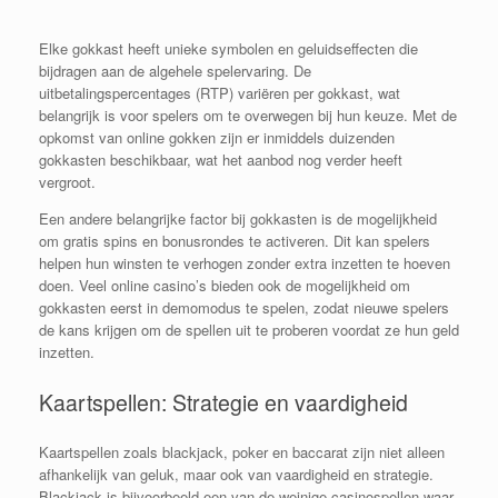
Elke gokkast heeft unieke symbolen en geluidseffecten die
bijdragen aan de algehele spelervaring. De
uitbetalingspercentages (RTP) variëren per gokkast, wat
belangrijk is voor spelers om te overwegen bij hun keuze. Met de
opkomst van online gokken zijn er inmiddels duizenden
gokkasten beschikbaar, wat het aanbod nog verder heeft
vergroot.
Een andere belangrijke factor bij gokkasten is de mogelijkheid
om gratis spins en bonusrondes te activeren. Dit kan spelers
helpen hun winsten te verhogen zonder extra inzetten te hoeven
doen. Veel online casino’s bieden ook de mogelijkheid om
gokkasten eerst in demomodus te spelen, zodat nieuwe spelers
de kans krijgen om de spellen uit te proberen voordat ze hun geld
inzetten.
Kaartspellen: Strategie en vaardigheid
Kaartspellen zoals blackjack, poker en baccarat zijn niet alleen
afhankelijk van geluk, maar ook van vaardigheid en strategie.
Blackjack is bijvoorbeeld een van de weinige casinospellen waar