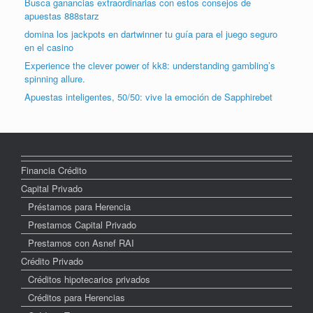
Busca ganancias extraordinarias con estos consejos de
apuestas 888starz
domina los jackpots en dartwinner tu guía para el juego seguro
en el casino
Experience the clever power of kk8: understanding gambling’s
spinning allure.
Apuestas inteligentes, 50/50: vive la emoción de Sapphirebet
Financia Crédito
Capital Privado
Préstamos para Herencia
Prestamos Capital Privado
Prestamos con Asnef RAI
Crédito Privado
Créditos hipotecarios privados
Créditos para Herencias