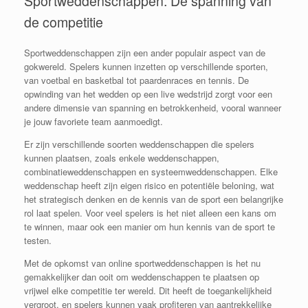
Sportweddenschappen: De spanning van
de competitie
Sportweddenschappen zijn een ander populair aspect van de
gokwereld. Spelers kunnen inzetten op verschillende sporten,
van voetbal en basketbal tot paardenraces en tennis. De
opwinding van het wedden op een live wedstrijd zorgt voor een
andere dimensie van spanning en betrokkenheid, vooral wanneer
je jouw favoriete team aanmoedigt.
Er zijn verschillende soorten weddenschappen die spelers
kunnen plaatsen, zoals enkele weddenschappen,
combinatieweddenschappen en systeemweddenschappen. Elke
weddenschap heeft zijn eigen risico en potentiële beloning, wat
het strategisch denken en de kennis van de sport een belangrijke
rol laat spelen. Voor veel spelers is het niet alleen een kans om
te winnen, maar ook een manier om hun kennis van de sport te
testen.
Met de opkomst van online sportweddenschappen is het nu
gemakkelijker dan ooit om weddenschappen te plaatsen op
vrijwel elke competitie ter wereld. Dit heeft de toegankelijkheid
vergroot, en spelers kunnen vaak profiteren van aantrekkelijke