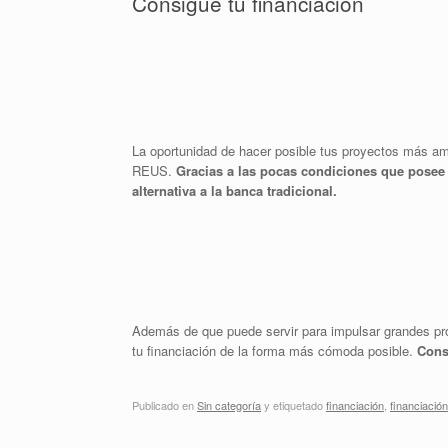
Consigue tu financiación
La oportunidad de hacer posible tus proyectos más am
REUS.
Gracias a las pocas condiciones que posee y
alternativa a la banca tradicional.
Además de que puede servir para impulsar grandes pr
tu financiación de la forma más cómoda posible.
Cons
Publicado en
Sin categoría
y etiquetado
financiación
,
financiació