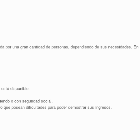
da por una gran cantidad de personas, dependiendo de sus necesidades. En
 esté disponible.
endo o con seguridad social.
o que posean dificultades para poder demostrar sus ingresos.