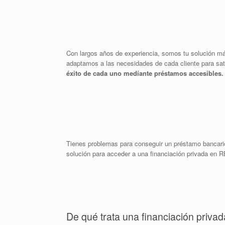
Con largos años de experiencia, somos tu solución má
adaptamos a las necesidades de cada cliente para sat
éxito de cada uno medíante préstamos accesibles.
Tienes problemas para conseguir un préstamo bancari
solución para acceder a una financiación privada en 
De qué trata una financiación priva