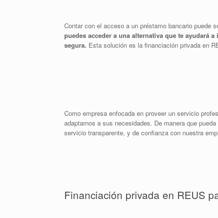
Contar con el acceso a un préstamo bancario puede se
puedes acceder a una alternativa que te ayudará a
segura.
Esta solución es la financiación privada en 
Como empresa enfocada en proveer un servicio profesi
adaptarnos a sus necesidades. De manera que pueda c
servicio transparente, y de confianza con nuestra emp
Financiación privada en REUS p