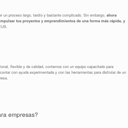
r un proceso largo, tardío y bastante complicado. Sin embargo,
ahora
 impulsar tus proyectos y emprendimientos de una forma más rápida, y
REUS.
onal, flexible y de calidad, contamos con un equipo capacitado para
ontar con ayuda experimentada y con las herramientas para disfrutar de un
resa.
ara empresas?