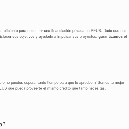
s eficiente para encontrar una financiación privada en REUS. Dado que nos
isfacer sus objetivos y ayudarlo a impulsar sus proyectos,
garantizamos el
o o no puedes esperar tanto tiempo para que lo aprueben? Somos tu mejor
REUS que pueda proveerte el mismo crédito que tanto necesitas.
da?