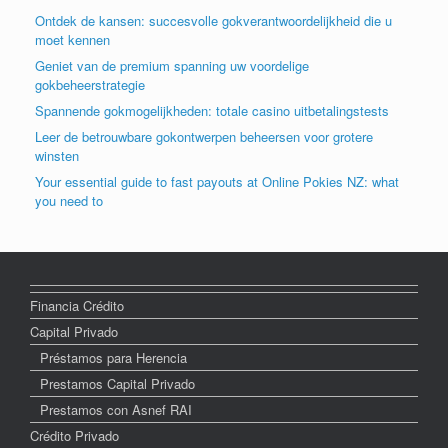
Ontdek de kansen: succesvolle gokverantwoordelijkheid die u
moet kennen
Geniet van de premium spanning uw voordelige
gokbeheerstrategie
Spannende gokmogelijkheden: totale casino uitbetalingstests
Leer de betrouwbare gokontwerpen beheersen voor grotere
winsten
Your essential guide to fast payouts at Online Pokies NZ: what
you need to
Financia Crédito
Capital Privado
Préstamos para Herencia
Prestamos Capital Privado
Prestamos con Asnef RAI
Crédito Privado