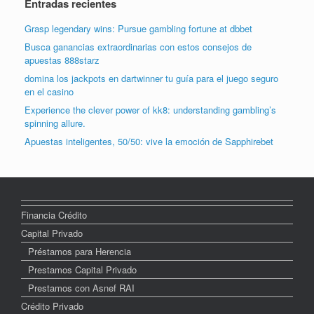
Entradas recientes
Grasp legendary wins: Pursue gambling fortune at dbbet
Busca ganancias extraordinarias con estos consejos de
apuestas 888starz
domina los jackpots en dartwinner tu guía para el juego seguro
en el casino
Experience the clever power of kk8: understanding gambling’s
spinning allure.
Apuestas inteligentes, 50/50: vive la emoción de Sapphirebet
Financia Crédito
Capital Privado
Préstamos para Herencia
Prestamos Capital Privado
Prestamos con Asnef RAI
Crédito Privado