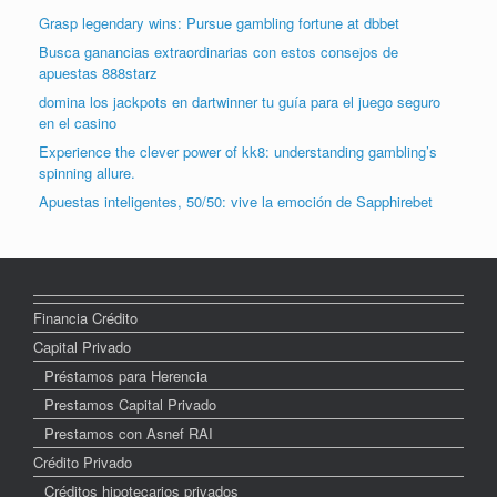
Grasp legendary wins: Pursue gambling fortune at dbbet
Busca ganancias extraordinarias con estos consejos de
apuestas 888starz
domina los jackpots en dartwinner tu guía para el juego seguro
en el casino
Experience the clever power of kk8: understanding gambling’s
spinning allure.
Apuestas inteligentes, 50/50: vive la emoción de Sapphirebet
Financia Crédito
Capital Privado
Préstamos para Herencia
Prestamos Capital Privado
Prestamos con Asnef RAI
Crédito Privado
Créditos hipotecarios privados