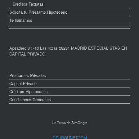
Créditos Taxistas
Solicita tu Préstamo Hipotecario
Te llamamos
Apeadero 34 -1d Las rozas 28231 MADRID ESPECIALISTAS EN
CAPITAL PRIVADO
Prestamos Privados
Capital Privado
Créditos Hipotecarios
Condiciones Generales
Un Tema de
SiteOrigin
GRUPOUNETCOM