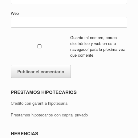
Web
Guarda mi nombre, correo
electrónico y web en este
navegador para la próxima vez
que comente.
PRESTAMOS HIPOTECARIOS
Crédito con garantía hipotecaria
Prestamos hipotecarios con capital privado
HERENCIAS