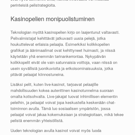
perinteisiä pelistrategioita.
Kasinopelien monipuolistuminen
Teknologian myötä kasinopelien kirjo on laajentunut valtavasti.
Pelivalmistajat kehittävät jatkuvasti uusia pelejä, jotka
houkuttelevat erilaisia pelaajia. Esimerkiksi kolikkopelien
grafiikat ja äänimaailmat ovat kehittyneet huimasti, ja niissä
käytetään yhä enemmän tarinankerrontaa. Nykypäivän
kolikkopelit eivät ole vain satunnaisia voittoja, vaan niissä on
usein syvällisiä juonikuvioita ja erikoisominaisuuksia, jotka
pitävät pelaajat kiinnostuneina.
Lisäksi pelit, kuten live-kasinot, tarjoavat pelaajille
mahdollisuuden kokea autenttinen kasinotunnelma suoraan
omalta kotisohvalta. Live-jakajat tuovat inhimillisen elementin
peleihin, ja pelaajat voivat jopa keskustella keskenään chat-
toiminnon avulla. Tämä luo sosiaalisen ympäristön, jossa
pelaajat voivat jakaa kokemuksiaan ja strategioitaan, mikä tekee
pelistä enemmän yhteisöllistä.
Uuden teknologian avulla kasinot voivat myös luoda