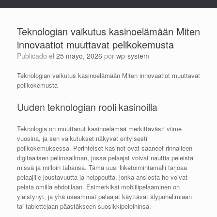
Teknologian vaikutus kasinoelämään Miten
innovaatiot muuttavat pelikokemusta
Publicado el
25 mayo, 2026
por
wp-system
Teknologian vaikutus kasinoelämään Miten innovaatiot muuttavat
pelikokemusta
Uuden teknologian rooli kasinoilla
Teknologia on muuttanut kasinoelämää merkittävästi viime
vuosina, ja sen vaikutukset näkyvät erityisesti
pelikokemuksessa. Perinteiset kasinot ovat saaneet rinnalleen
digitaalisen pelimaailman, jossa pelaajat voivat nauttia peleistä
missä ja milloin tahansa. Tämä uusi liiketoimintamalli tarjoaa
pelaajille joustavuutta ja helppoutta, jonka ansiosta he voivat
pelata omilla ehdoillaan. Esimerkiksi mobiilipelaaminen on
yleistynyt, ja yhä useammat pelaajat käyttävät älypuhelimiaan
tai tablettejaan päästäkseen suosikkipeleihinsä.