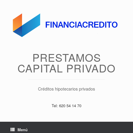
Saltar
al
contenido
PRESTAMOS
CAPITAL PRIVADO
Créditos hipotecarios privados
Tel: 620 54 14 70
Menú